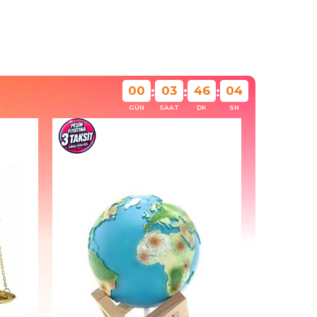
00
03
46
01
:
:
:
GÜN
SAAT
DK
SN