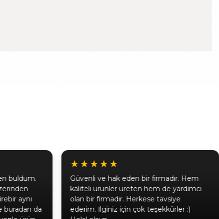
★★★★★
fen buldum.
Güvenli ve hak eden bir firmadır. Hem
zerinden
kaliteli ürünler üreten hem de yardımcı
irebir aynı
olan bir firmadır. Herkese tavsiye
ne buradan da
ederim. İlginiz için çok teşekkürler :)