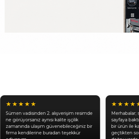
★★★★★
★★★★
Sümen vadisinden 2. alışverişim resimde
Merhabalar; 
ne görüyorsanız aynısı kalite işçilik
sayfaya bak
zamanında ulaşım güvenebileceğiniz bir
bir ürün ile 
firma kendilerine buradan teşekkür
geçtikten son