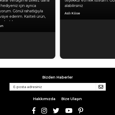
karar verdiğime birkez daha
teşekkür etmek istedim. Gü
hediyeniz için ayrıca
alabilirsiniz
yorum. Gönül rahatlığıyla
Aslı Köse
siye ederim. Kaliteli ürün,
a, hızlı kargo.
un
Bizden Haberler
Hakkımızda
Bize Ulaşın