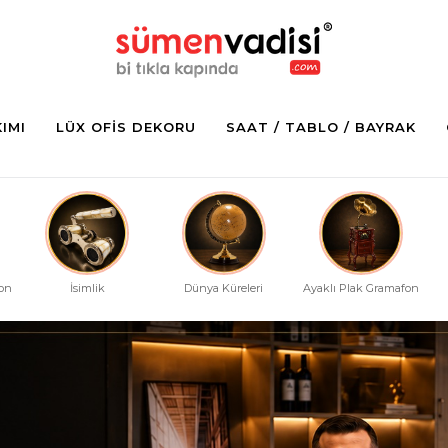
KIMI
LÜX OFIS DEKORU
SAAT / TABLO / BAYRAK
fon
İsimlik
Dünya Küreleri
Ayaklı Plak Gramafon