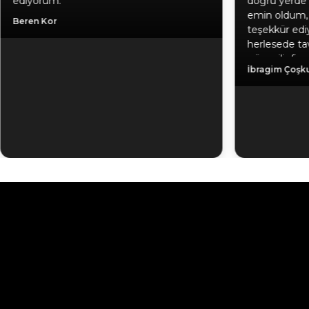
ediyorum.
doğru yerde 
emin oldum, 
Beren Kor
teşekkür edi
herlesede tav
güvenilir firm
İbragim Çoşk