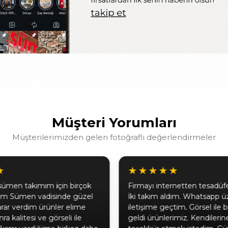
Müşteri Yorumları
Müşterilerimizden gelen fotoğraflı değerlendirmeler
★
★★★★★
sümen takımım için birçok
Firmayı internetten tesadü
tım Sümen vadisinde güzel
İki takım aldım. Whatsapp ü
karar verdim ürünler elime
iletişime geçtim. Görsel ile b
ra kalitesi ve görseli ile
geldi ürünlerimiz. Kendileri