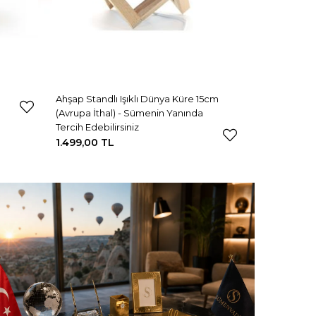
Ahşap Standlı Işıklı Dünya Küre 15cm
(Avrupa İthal) - Sümenin Yanında
Tercih Edebilirsiniz
1.499,00 TL