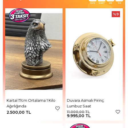
GÜN
SAAT
DK
SN
%9
Kartal 17cm Ortalama 1 Kilo
Duvara Asmalı Pirinç
Ağırlığında
Lumbuz Saat
2.500,00 TL
11.000,00 TL
9.995,00 TL