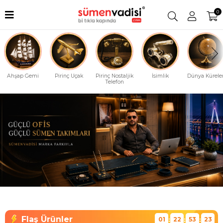
0
Ahşap Gemi
Pirinç Uçak
Pirinç Nostaljik
İsimlik
Dünya Küreler
Telefon
01
22
53
22
:
:
: