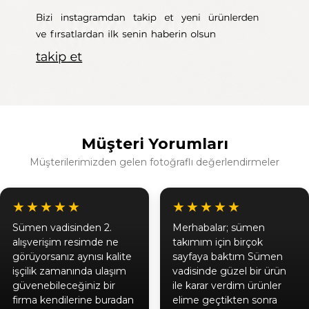
Müşteri Yorumları
Müşterilerimizden gelen fotoğraflı değerlendirmeler
★★★★★
★★★★★
Sümen vadisinden 2.
Merhabalar; sümen
alışverişim resimde ne
takımım için birçok
görüyorsanız aynısı kalite
sayfaya baktım Sümen
işçilik zamanında ulaşım
vadisinde güzel bir ürün
güvenebileceğiniz bir
ile karar verdim ürünler
firma kendilerine buradan
elime geçtikten sonra