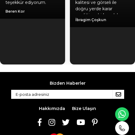
teşekkür ediyorum.
kalitesi ve görseli ile
doğru yerde karar
Beren Kor
verdiğime birkez daha
İbragim Çoşkun
emin oldum, hediyeniz
için ayrıca teşekkür
ediyorum. Gönül
rahatlığıyla herlesede
tavsiye ederim. Kaliteli
ürün, güvenilir firma, hızlı
kargo.
Bizden Haberler
Hakkımızda
Bize Ulaşın
WH