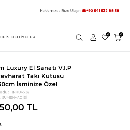
☎
Hakkımızda
|
Bize Ulaşın
|
+90 541 532 88 58
0
0
OFIS HEDIYELERI
 Luxury El Sanatı V.I.P
evharat Takı Kutusu
30cm İsminize Özel
Kodu
HNRUVX69
SÜMENVADİSİ
250,00 TL
k