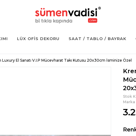
KIMI
LÜX OFIS DEKORU
SAAT / TABLO / BAYRAK
 Luxury El Sanatı V.I.P Mücevharat Takı Kutusu 20x30cm İsminize Özel
Krem
Müc
20x
Stok 
Marka
3.
Ren