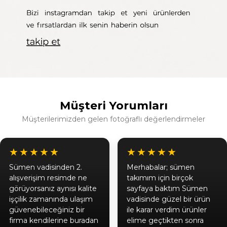
Müşteri Yorumları
Müşterilerimizden gelen fotoğraflı değerlendirmeler
★★★★★
★★★★★
Sümen vadisinden 2.
Merhabalar; sümen
alışverişim resimde ne
takımım için birçok
görüyorsanız aynısı kalite
sayfaya baktım Sümen
işçilik zamanında ulaşım
vadisinde güzel bir ürün
güvenebileceğiniz bir
ile karar verdim ürünler
firma kendilerine buradan
elime geçtikten sonra