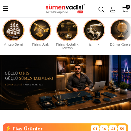
0
Ahşap Gemi
Pirinç Uçak
Pirinç Nostaljik
İsimlik
Dünya Küreler
Telefon
01
14
41
58
:
:
: