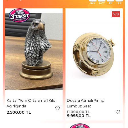
GÜN
SAAT
DK
SN
%9
Kartal 17cm Ortalama 1 Kilo
Duvara Asmalı Pirinç
Ağırlığında
Lumbuz Saat
2.500,00 TL
11.000,00 TL
9.995,00 TL