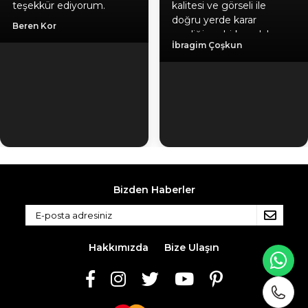
teşekkür ediyorum.
kalitesi ve görseli ile
doğru yerde karar
Beren Kor
verdiğime birkez daha
İbragim Çoşkun
emin oldum, hediyeniz
için ayrıca teşekkür
ediyorum. Gönül
rahatlığıyla herlesede
tavsiye ederim. Kaliteli
ürün, güvenilir firma, hızlı
kargo.
Bizden Haberler
Hakkımızda
Bize Ulaşın
WH