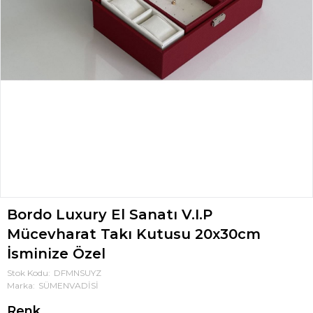
Bordo Luxury El Sanatı V.I.P
Mücevharat Takı Kutusu 20x30cm
İsminize Özel
Stok Kodu
DFMNSUYZ
Marka
SÜMENVADİSİ
Renk