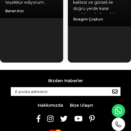
teşekkür ediyorum.
kalitesi ve görseli ile
doğru yerde karar
Beren Kor
verdiğime birkez daha
İbragim Çoşkun
emin oldum, hediyeniz
için ayrıca teşekkür
ediyorum. Gönül
rahatlığıyla herlesede
tavsiye ederim. Kaliteli
ürün, güvenilir firma, hızlı
kargo.
Bizden Haberler
Hakkımızda
Bize Ulaşın
WH