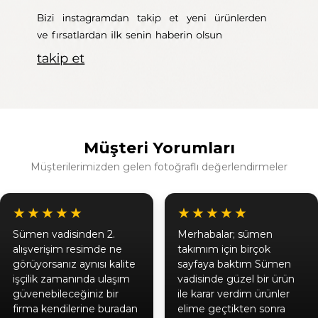
Müşteri Yorumları
Müşterilerimizden gelen fotoğraflı değerlendirmeler
★★★★★
★★★★★
Sümen vadisinden 2.
Merhabalar; sümen
alışverişim resimde ne
takımım için birçok
görüyorsanız aynısı kalite
sayfaya baktım Sümen
işçilik zamanında ulaşım
vadisinde güzel bir ürün
güvenebileceğiniz bir
ile karar verdim ürünler
firma kendilerine buradan
elime geçtikten sonra