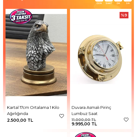
GÜN
SAAT
DK
SN
%9
Kartal 17cm Ortalama 1 Kilo
Duvara Asmalı Pirinç
Ağırlığında
Lumbuz Saat
2.500,00 TL
11.000,00 TL
9.995,00 TL