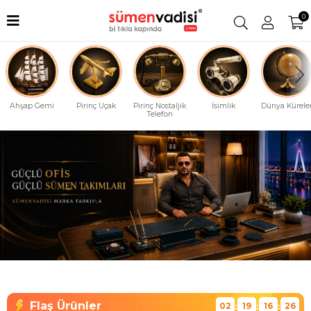
0
Ahşap Gemi
Pirinç Uçak
Pirinç Nostaljik
İsimlik
Dünya Küreler
Telefon
02
19
16
25
:
:
: