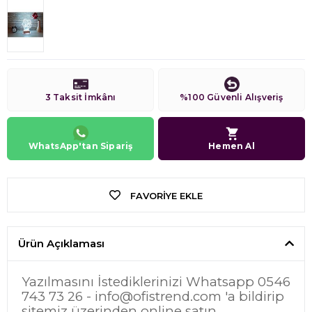
3 Taksit İmkânı
%100 Güvenli Alışveriş
WhatsApp'tan Sipariş
Hemen Al
FAVORIYE EKLE
Ürün Açıklaması
Yazılmasını İstediklerinizi Whatsapp 0546
743 73 26 -
info@ofistrend.com
'a bildirip
sitemiz üzerinden online satın