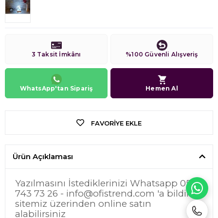
3 Taksit İmkânı
%100 Güvenli Alışveriş
WhatsApp'tan Sipariş
Hemen Al
FAVORIYE EKLE
Ürün Açıklaması
Yazılmasını İstediklerinizi Whatsapp 0546
WH
743 73 26 -
info@ofistrend.com
'a bildirip
sitemiz üzerinden online satın
alabilirsiniz