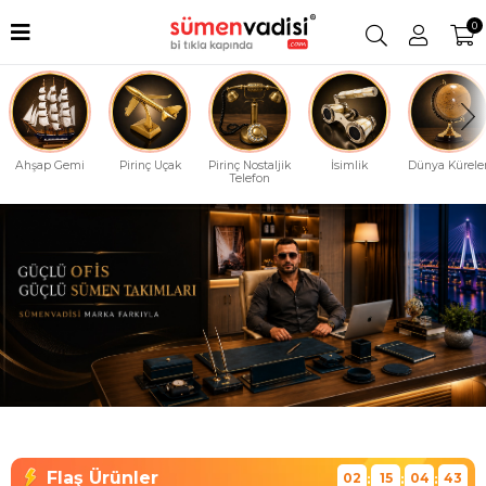
0
Ahşap Gemi
Pirinç Uçak
Pirinç Nostaljik
İsimlik
Dünya Küreler
Telefon
02
15
04
42
:
:
: