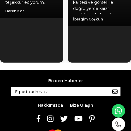
teşekkür ediyorum.
kalitesi ve görseli ile
doğru yerde karar
Beren Kor
verdiğime birkez daha
İbragim Çoşkun
emin oldum, hediyeniz
için ayrıca teşekkür
ediyorum. Gönül
rahatlığıyla herlesede
tavsiye ederim. Kaliteli
ürün, güvenilir firma, hızlı
kargo.
Bizden Haberler
Hakkımızda
Bize Ulaşın
WH