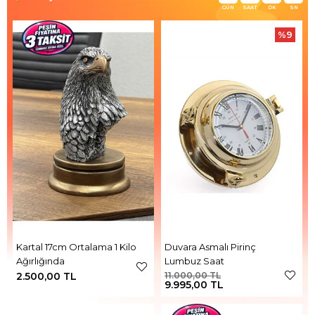
GÜN
SAAT
DK
SN
%9
Kartal 17cm Ortalama 1 Kilo
Duvara Asmalı Pirinç
Ağırlığında
Lumbuz Saat
2.500,00 TL
11.000,00 TL
9.995,00 TL