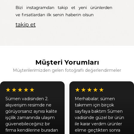
Müşteri Yorumları
Müşterilerimizden gelen fotoğraflı değerlendirmeler
★★★★★
★★★★★
Sümen vadisinden 2.
Merhabalar; sümen
alışverişim resimde ne
takımım için birçok
görüyorsanız aynısı kalite
sayfaya baktım Sümen
işçilik zamanında ulaşım
vadisinde güzel bir ürün
güvenebileceğiniz bir
ile karar verdim ürünler
firma kendilerine buradan
elime geçtikten sonra