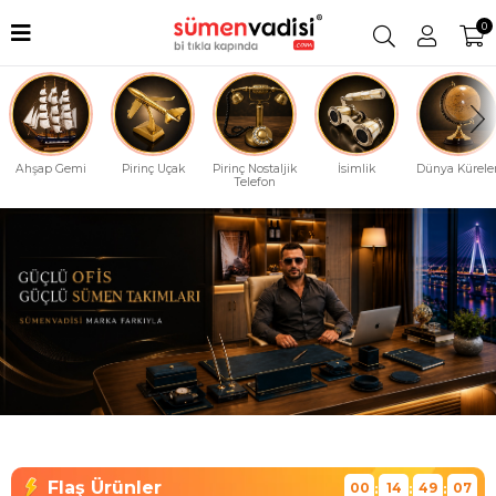
0
Ahşap Gemi
Pirinç Uçak
Pirinç Nostaljik
İsimlik
Dünya Küreler
Telefon
00
14
49
06
:
:
: