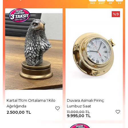
GÜN
SAAT
DK
SN
%9
Kartal 17cm Ortalama 1 Kilo
Duvara Asmalı Pirinç
Ağırlığında
Lumbuz Saat
2.500,00 TL
11.000,00 TL
9.995,00 TL