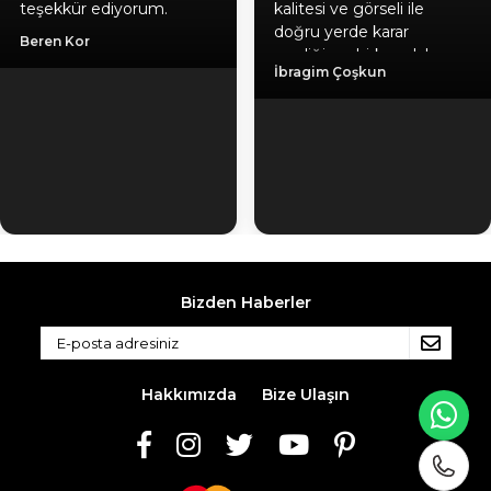
teşekkür ediyorum.
kalitesi ve görseli ile
doğru yerde karar
Beren Kor
verdiğime birkez daha
İbragim Çoşkun
emin oldum, hediyeniz
için ayrıca teşekkür
ediyorum. Gönül
rahatlığıyla herlesede
tavsiye ederim. Kaliteli
ürün, güvenilir firma, hızlı
kargo.
Bizden Haberler
Hakkımızda
Bize Ulaşın
WH