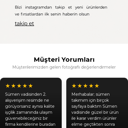
Müşteri Yorumları
Müşterilerimizden gelen fotoğraflı değerlendirmeler
★★★★★
★★★★★
Sümen vadisinden 2.
Merhabalar; sümen
alışverişim resimde ne
takımım için birçok
görüyorsanız aynısı kalite
sayfaya baktım Sümen
işçilik zamanında ulaşım
vadisinde güzel bir ürün
güvenebileceğiniz bir
ile karar verdim ürünler
firma kendilerine buradan
elime geçtikten sonra