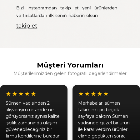
Müşteri Yorumları
Müşterilerimizden gelen fotoğraflı değerlendirmeler
★★★★★
★★★★★
Sümen vadisinden 2.
Merhabalar; sümen
alışverişim resimde ne
takımım için birçok
görüyorsanız aynısı kalite
sayfaya baktım Sümen
işçilik zamanında ulaşım
vadisinde güzel bir ürün
güvenebileceğiniz bir
ile karar verdim ürünler
firma kendilerine buradan
elime geçtikten sonra