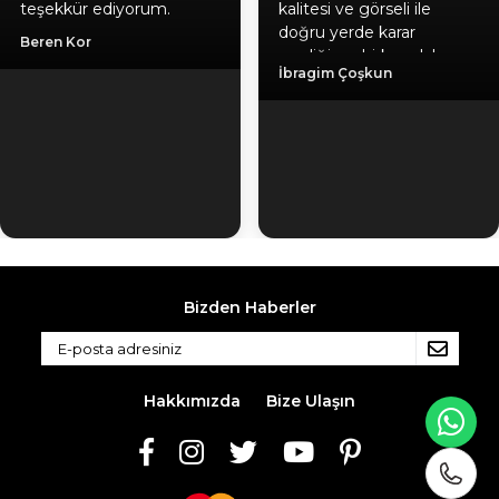
teşekkür ediyorum.
kalitesi ve görseli ile
doğru yerde karar
Beren Kor
verdiğime birkez daha
İbragim Çoşkun
emin oldum, hediyeniz
için ayrıca teşekkür
ediyorum. Gönül
rahatlığıyla herlesede
tavsiye ederim. Kaliteli
ürün, güvenilir firma, hızlı
kargo.
Bizden Haberler
Hakkımızda
Bize Ulaşın
WH