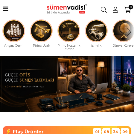
0
Ahşap Gemi
Pirinç Uçak
Pirinç Nostaljik
İsimlik
Dünya Küreler
Telefon
01
08
34
08
:
:
: