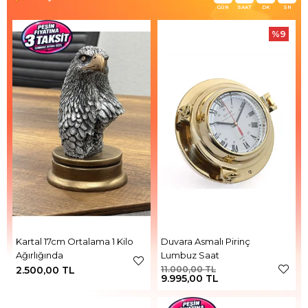
GÜN
SAAT
DK
SN
%9
Kartal 17cm Ortalama 1 Kilo
Duvara Asmalı Pirinç
Ağırlığında
Lumbuz Saat
2.500,00 TL
11.000,00 TL
9.995,00 TL