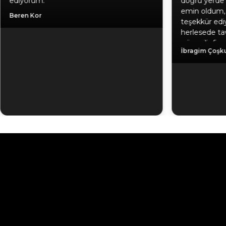
ediyorum.
doğru yerde 
emin oldum, 
Beren Kor
teşekkür edi
herlesede tav
güvenilir firm
İbragim Çoşk