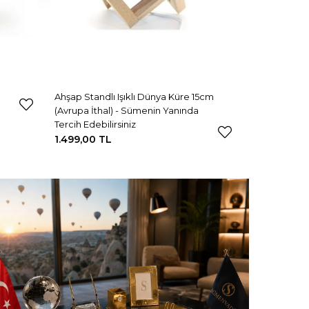
Ahşap Standlı Işıklı Dünya Küre 15cm
(Avrupa İthal) - Sümenin Yanında
Tercih Edebilirsiniz
1.499,00 TL