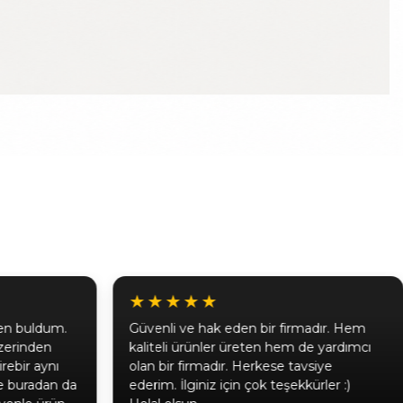
★★★★★
fen buldum.
Güvenli ve hak eden bir firmadır. Hem
zerinden
kaliteli ürünler üreten hem de yardımcı
irebir aynı
olan bir firmadır. Herkese tavsiye
ne buradan da
ederim. İlginiz için çok teşekkürler :)