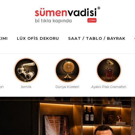
KIMI
LÜX OFIS DEKORU
SAAT / TABLO / BAYRAK
fon
İsimlik
Dünya Küreleri
Ayaklı Plak Gramafon