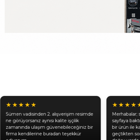
★★★★★
★★★★
Sümen vadisinden 2. alışverişim resimde
Merhabalar; 
ne görüyorsanız aynısı kalite işçilik
sayfaya bak
zamanında ulaşım güvenebileceğiniz bir
bir ürün ile 
firma kendilerine buradan teşekkür
geçtikten son