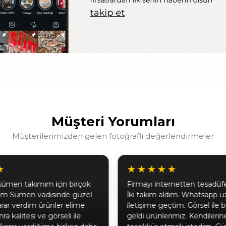
Müşteri Yorumları
Müşterilerimizden gelen fotoğraflı değerlendirmeler
★
★★★★★
sümen takımım için birçok
Firmayı internetten tesadü
tım Sümen vadisinde güzel
İki takım aldım. Whatsapp ü
karar verdim ürünler elime
iletişime geçtim. Görsel ile b
ra kalitesi ve görseli ile
geldi ürünlerimiz. Kendileri