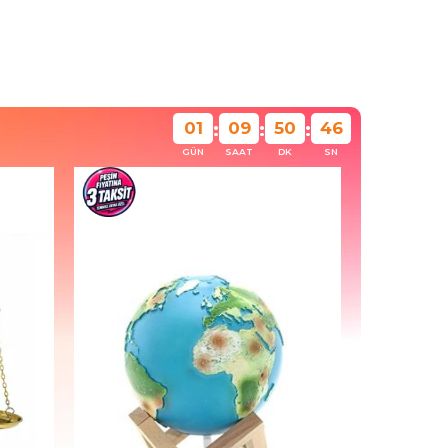
01
09
50
44
:
:
:
GÜN
SAAT
DK
SN