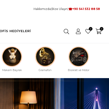
☎
Hakkımızda
|
Bize Ulaşın
|
+90 541 532 88 58
0
0
OFIS HEDIYELERI
Makam Bayrak
Gramafon
Bisiklet ve Motor