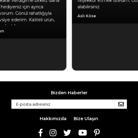
karar verdiğime birkez daha
teşekkür etmek istedim. Gü
hediyeniz için ayrıca
alabilirsiniz
yorum. Gönül rahatlığıyla
Aslı Köse
siye ederim. Kaliteli ürün,
a, hızlı kargo.
un
Bizden Haberler
Hakkımızda
Bize Ulaşın