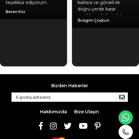
teşekkür ediyorum.
kalitesi ve görseli ile
doğru yerde karar
Beren Kor
verdiğime birkez daha
İbragim Çoşkun
emin oldum, hediyeniz
için ayrıca teşekkür
ediyorum. Gönül
rahatlığıyla herlesede
tavsiye ederim. Kaliteli
ürün, güvenilir firma, hızlı
kargo.
Bizden Haberler
Hakkımızda
Bize Ulaşın
WH