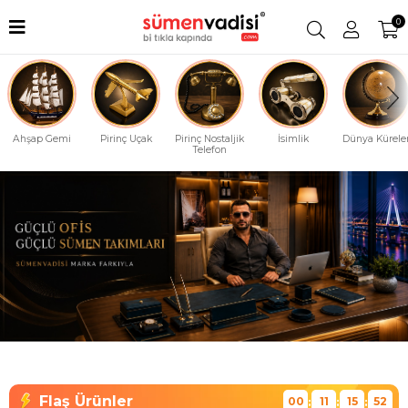
0
Ahşap Gemi
Pirinç Uçak
Pirinç Nostaljik
İsimlik
Dünya Küreler
Telefon
00
11
15
51
:
:
: