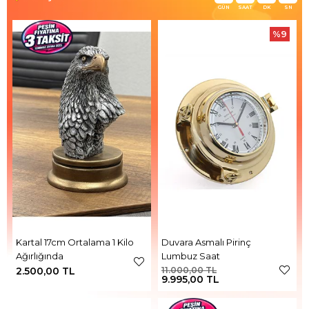
GÜN
SAAT
DK
SN
%9
Kartal 17cm Ortalama 1 Kilo
Duvara Asmalı Pirinç
Ağırlığında
Lumbuz Saat
2.500,00 TL
11.000,00 TL
9.995,00 TL