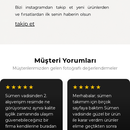
Müşteri Yorumları
Müşterilerimizden gelen fotoğraflı değerlendirmeler
★★★★★
★★★★★
Sümen vadisinden 2.
Merhabalar; sümen
alışverişim resimde ne
takımım için birçok
görüyorsanız aynısı kalite
sayfaya baktım Sümen
işçilik zamanında ulaşım
vadisinde güzel bir ürün
güvenebileceğiniz bir
ile karar verdim ürünler
firma kendilerine buradan
elime geçtikten sonra