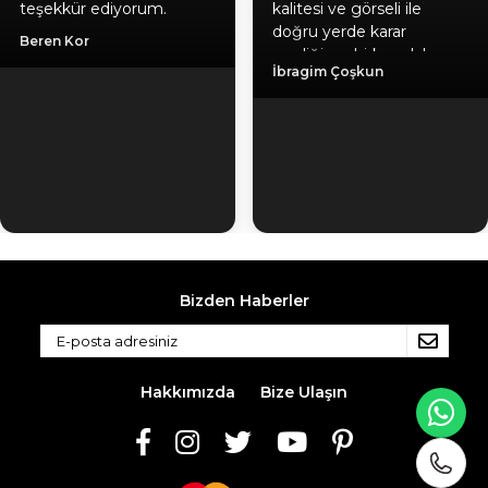
teşekkür ediyorum.
kalitesi ve görseli ile
doğru yerde karar
Beren Kor
verdiğime birkez daha
İbragim Çoşkun
emin oldum, hediyeniz
için ayrıca teşekkür
ediyorum. Gönül
rahatlığıyla herlesede
tavsiye ederim. Kaliteli
ürün, güvenilir firma, hızlı
kargo.
Bizden Haberler
Hakkımızda
Bize Ulaşın
WH