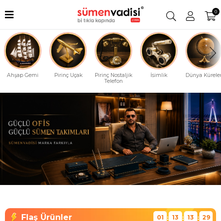
0
Ahşap Gemi
Pirinç Uçak
Pirinç Nostaljik
İsimlik
Dünya Küreler
Telefon
01
13
13
28
:
:
: