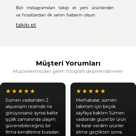
Müşteri Yorumları
Müşterilerimizden gelen fotoğraflı değerlendirmeler
★★★★★
★★★★★
Sümen vadisinden 2.
Merhabalar; sümen
alışverişim resimde ne
takımım için birçok
görüyorsanız aynısı kalite
sayfaya baktım Sümen
işçilik zamanında ulaşım
vadisinde güzel bir ürün
güvenebileceğiniz bir
ile karar verdim ürünler
firma kendilerine buradan
elime geçtikten sonra