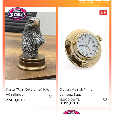
GÜN
SAAT
DK
SN
%9
Kartal 17cm Ortalama 1 Kilo
Duvara Asmalı Pirinç
Ağırlığında
Lumbuz Saat
2.500,00 TL
11.000,00 TL
9.995,00 TL