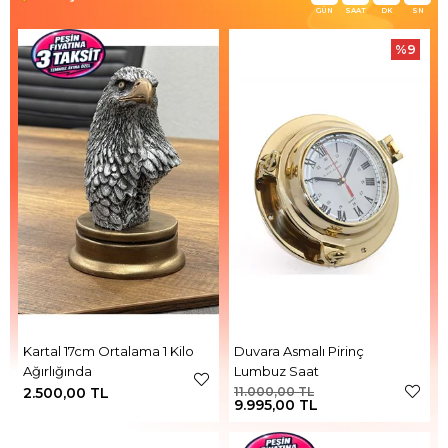
GÜN
SAAT
DK
SN
%9
Kartal 17cm Ortalama 1 Kilo
Duvara Asmalı Pirinç
Ağırlığında
Lumbuz Saat
2.500,00 TL
11.000,00 TL
9.995,00 TL