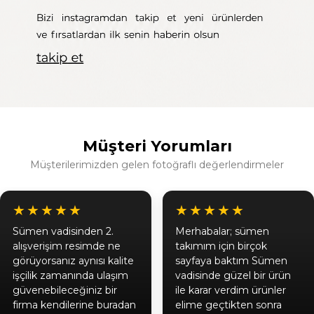
Müşteri Yorumları
Müşterilerimizden gelen fotoğraflı değerlendirmeler
★★★★★
★★★★★
Sümen vadisinden 2.
Merhabalar; sümen
alışverişim resimde ne
takımım için birçok
görüyorsanız aynısı kalite
sayfaya baktım Sümen
işçilik zamanında ulaşım
vadisinde güzel bir ürün
güvenebileceğiniz bir
ile karar verdim ürünler
firma kendilerine buradan
elime geçtikten sonra