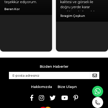
teşekkür ediyorum.
kalitesi ve görseli ile
doğru yerde karar
Beren Kor
verdiğime birkez daha
İbragim Çoşkun
emin oldum, hediyeniz
için ayrıca teşekkür
ediyorum. Gönül
rahatlığıyla herlesede
tavsiye ederim. Kaliteli
ürün, güvenilir firma, hızlı
kargo.
Bizden Haberler
Hakkımızda
Bize Ulaşın
WH