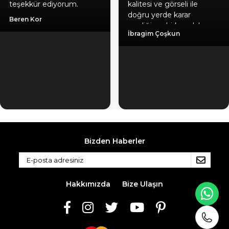
teşekkür ediyorum.
kalitesi ve görseli ile
doğru yerde karar
Beren Kor
verdiğime birkez daha
İbragim Çoşkun
emin oldum, hediyeniz
için ayrıca teşekkür
ediyorum. Gönül
rahatlığıyla herlesede
tavsiye ederim. Kaliteli
ürün, güvenilir firma, hızlı
kargo.
Bizden Haberler
Hakkımızda
Bize Ulaşın
WH