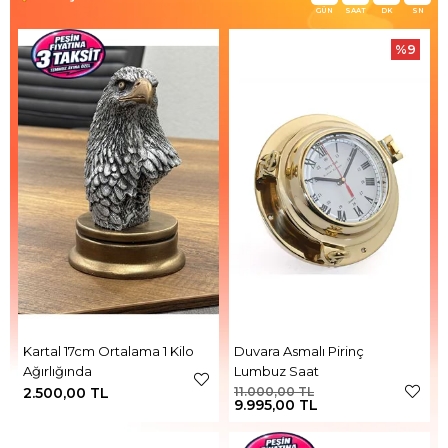
GÜN
SAAT
DK
SN
%9
Kartal 17cm Ortalama 1 Kilo
Duvara Asmalı Pirinç
Ağırlığında
Lumbuz Saat
2.500,00 TL
11.000,00 TL
9.995,00 TL