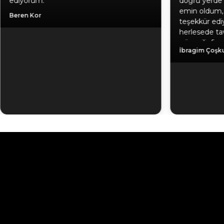
ediyorum.
doğru yerde 
emin oldum, 
Beren Kor
teşekkür edi
herlesede tav
güvenilir firm
İbragim Çoşk