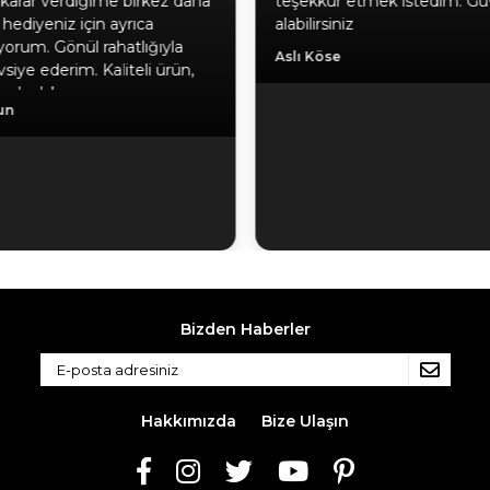
karar verdiğime birkez daha
teşekkür etmek istedim. Gü
hediyeniz için ayrıca
alabilirsiniz
yorum. Gönül rahatlığıyla
Aslı Köse
siye ederim. Kaliteli ürün,
a, hızlı kargo.
un
Bizden Haberler
Hakkımızda
Bize Ulaşın