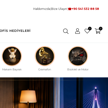
☎
Hakkımızda
|
Bize Ulaşın
|
+90 541 532 88 58
0
0
OFIS HEDIYELERI
Makam Bayrak
Gramafon
Bisiklet ve Motor