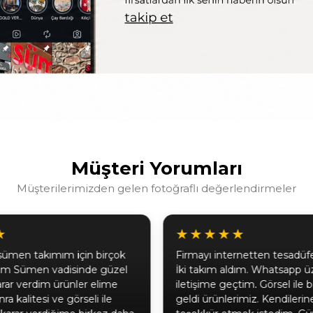
Müşteri Yorumları
Müşterilerimizden gelen fotoğraflı değerlendirmeler
★
★★★★★
sümen takımım için birçok
Firmayı internetten tesadü
tım Sümen vadisinde güzel
İki takım aldım. Whatsapp ü
karar verdim ürünler elime
iletişime geçtim. Görsel ile b
ra kalitesi ve görseli ile
geldi ürünlerimiz. Kendileri