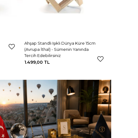
Ahşap Standlı Işıklı Dünya Küre 15cm
(Avrupa İthal) - Sümenin Yanında
Tercih Edebilirsiniz
1.499,00 TL