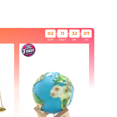
02
11
32
05
:
:
:
GÜN
SAAT
DK
SN