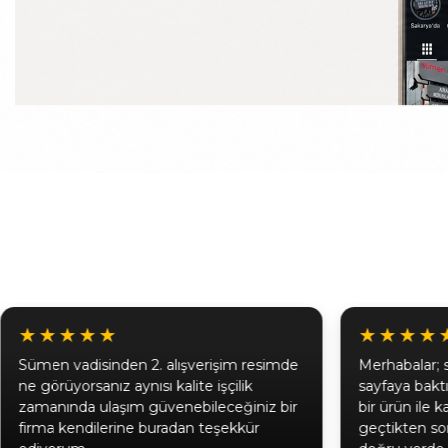
★★★★★
★★★★
Sümen vadisinden 2. alışverişim resimde
Merhabalar; 
ne görüyorsanız aynısı kalite işçilik
sayfaya bak
zamanında ulaşım güvenebileceğiniz bir
bir ürün ile 
firma kendilerine buradan teşekkür
geçtikten son