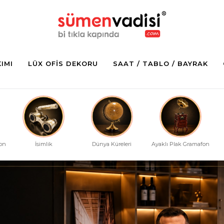
KIMI
LÜX OFIS DEKORU
SAAT / TABLO / BAYRAK
fon
İsimlik
Dünya Küreleri
Ayaklı Plak Gramafon