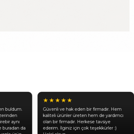
★★★★★
fen buldum.
Güvenli ve hak eden bir firmadır. Hem
zerinden
kaliteli ürünler üreten hem de yardımcı
irebir aynı
olan bir firmadır. Herkese tavsiye
ne buradan da
ederim. İlginiz için çok teşekkürler :)