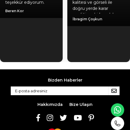
teşekkür ediyorum.
kalitesi ve görseli ile
doğru yerde karar
Beren Kor
verdiğime birkez daha
İbragim Çoşkun
emin oldum, hediyeniz
için ayrıca teşekkür
ediyorum. Gönül
rahatlığıyla herlesede
tavsiye ederim. Kaliteli
ürün, güvenilir firma, hızlı
kargo.
Bizden Haberler
Hakkımızda
Bize Ulaşın
WH