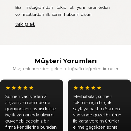
Müşteri Yorumları
Müşterilerimizden gelen fotoğraflı değerlendirmeler
★★★★★
★★★★★
Sümen vadisinden 2.
Merhabalar; sümen
alışverişim resimde ne
takımım için birçok
görüyorsanız aynısı kalite
sayfaya baktım Sümen
işçilik zamanında ulaşım
vadisinde güzel bir ürün
güvenebileceğiniz bir
ile karar verdim ürünler
firma kendilerine buradan
elime geçtikten sonra