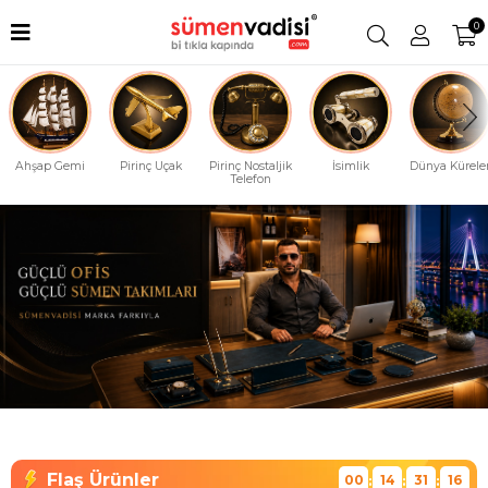
0
Ahşap Gemi
Pirinç Uçak
Pirinç Nostaljik
İsimlik
Dünya Küreler
Telefon
00
14
31
15
:
:
: