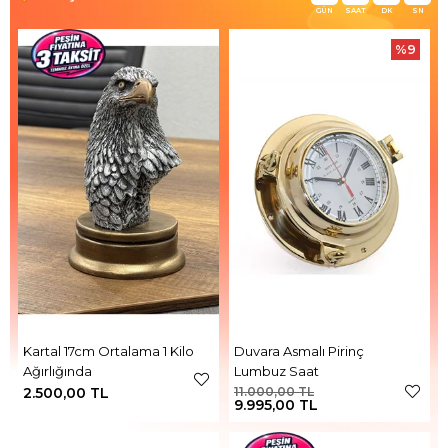
GÜN
SAAT
DK
SN
%9
Kartal 17cm Ortalama 1 Kilo
Duvara Asmalı Pirinç
Ağırlığında
Lumbuz Saat
2.500,00 TL
11.000,00 TL
9.995,00 TL