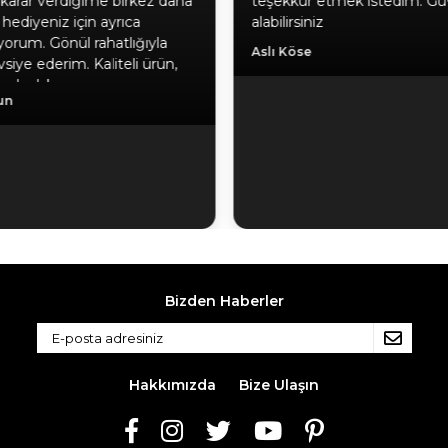
şekkür etmek istedim. Güvenle ürün
Helal olsun.
ilirsiniz
Abdurrahman Ali
ı Köse
Bizden Haberler
Hakkımızda
Bize Ulaşın