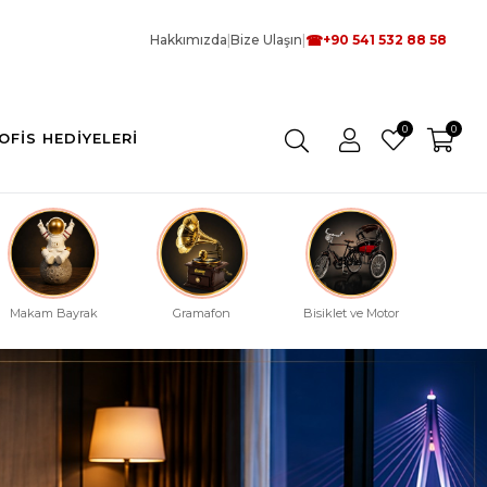
☎
Hakkımızda
|
Bize Ulaşın
|
+90 541 532 88 58
0
0
OFIS HEDIYELERI
Makam Bayrak
Gramafon
Bisiklet ve Motor