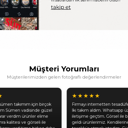
Müşteri Yorumları
Müşterilerimizden gelen fotoğraflı değerlendirmeler
★★★★
★★★★★
mayı internetten tesadüfen buldum.
Güvenli ve hak ede
 takım aldım. Whatsapp üzerinden
kaliteli ürünler ü
tişime geçtim. Görsel ile birebir aynı
olan bir firmadır. 
di ürünlerimiz. Kendilerine buradan da
ederim. İlginiz için