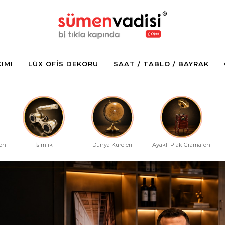
KIMI
LÜX OFIS DEKORU
SAAT / TABLO / BAYRAK
fon
İsimlik
Dünya Küreleri
Ayaklı Plak Gramafon