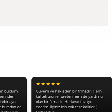
★★★★★
n bir firmadır. Hem
Satıcı o kadar ilgili ve işinde iyi ki,
reten hem de yardımcı
ürünler çok kaliteli hem de çok ko
Herkese tavsiye
şekilde paketlenmişti. Hayatımda
 çok teşekkürler :)
açtığım en zor kargoydu diyebilirim