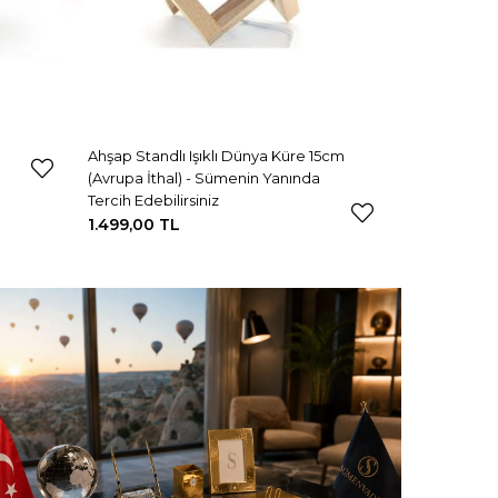
Ahşap Standlı Işıklı Dünya Küre 15cm
(Avrupa İthal) - Sümenin Yanında
Tercih Edebilirsiniz
1.499,00 TL