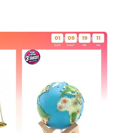
01
09
19
08
:
:
:
GÜN
SAAT
DK
SN