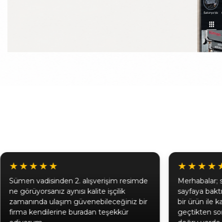
★★★★★
★
imde
Merhabalar; sümen takımım için birçok
Fir
sayfaya baktım Sümen vadisinde güzel
İki
 bir
bir ürün ile karar verdim ürünler elime
ile
geçtikten sonra kalitesi ve görseli ile
gel