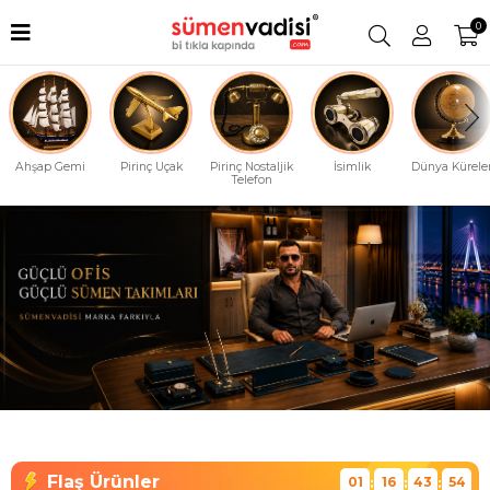
0
Ahşap Gemi
Pirinç Uçak
Pirinç Nostaljik
İsimlik
Dünya Küreler
Telefon
01
16
43
53
:
:
: