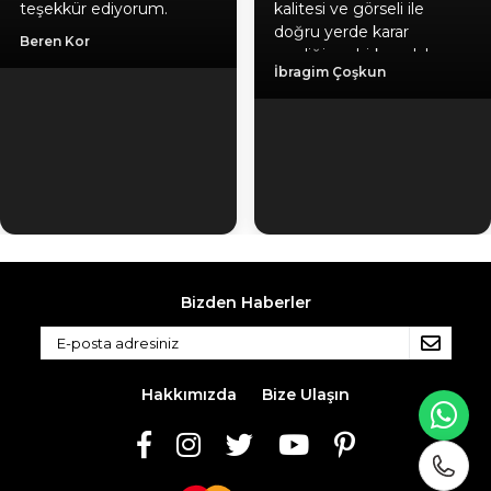
teşekkür ediyorum.
kalitesi ve görseli ile
doğru yerde karar
Beren Kor
verdiğime birkez daha
İbragim Çoşkun
emin oldum, hediyeniz
için ayrıca teşekkür
ediyorum. Gönül
rahatlığıyla herlesede
tavsiye ederim. Kaliteli
ürün, güvenilir firma, hızlı
kargo.
Bizden Haberler
Hakkımızda
Bize Ulaşın
WH