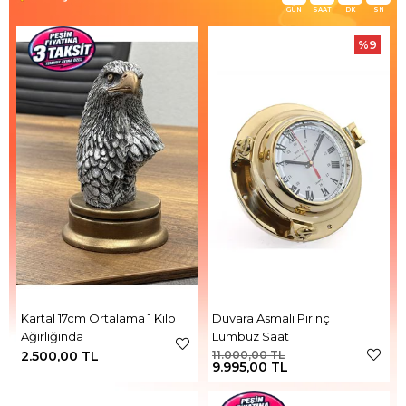
GÜN
SAAT
DK
SN
%9
Kartal 17cm Ortalama 1 Kilo
Duvara Asmalı Pirinç
Ağırlığında
Lumbuz Saat
2.500,00 TL
11.000,00 TL
9.995,00 TL