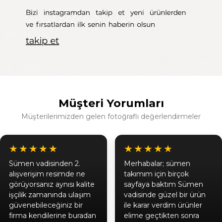
Müşteri Yorumları
Müşterilerimizden gelen fotoğraflı değerlendirmeler
★★★★★
★★★★★
Sümen vadisinden 2.
Merhabalar; sümen
alışverişim resimde ne
takımım için birçok
görüyorsanız aynısı kalite
sayfaya baktım Sümen
işçilik zamanında ulaşım
vadisinde güzel bir ürün
güvenebileceğiniz bir
ile karar verdim ürünler
firma kendilerine buradan
elime geçtikten sonra