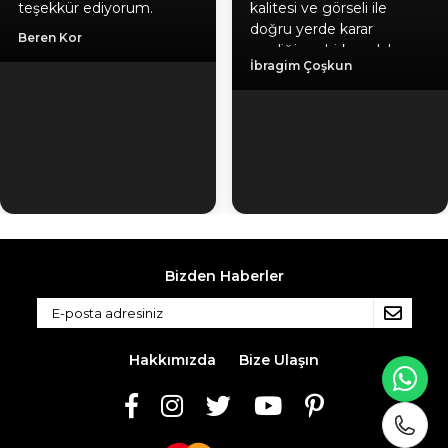
teşekkür ediyorum.
kalitesi ve görseli ile
doğru yerde karar
Beren Kor
verdiğime birkez daha
İbragim Çoşkun
emin oldum, hediyeniz
için ayrıca teşekkür
ediyorum. Gönül
rahatlığıyla herlesede
tavsiye ederim. Kaliteli
ürün, güvenilir firma, hızlı
kargo.
Bizden Haberler
Hakkımızda
Bize Ulaşın
WH