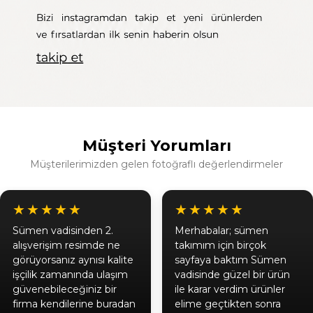
Müşteri Yorumları
Müşterilerimizden gelen fotoğraflı değerlendirmeler
★★★★★
★★★★★
Sümen vadisinden 2.
Merhabalar; sümen
alışverişim resimde ne
takımım için birçok
görüyorsanız aynısı kalite
sayfaya baktım Sümen
işçilik zamanında ulaşım
vadisinde güzel bir ürün
güvenebileceğiniz bir
ile karar verdim ürünler
firma kendilerine buradan
elime geçtikten sonra