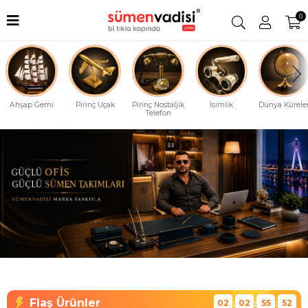
0
Ahşap Gemi
Pirinç Uçak
Pirinç Nostaljik
İsimlik
Dünya Küreler
Telefon
02
02
55
51
:
:
: