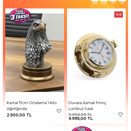
GÜN
SAAT
DK
SN
%9
Kartal 17cm Ortalama 1 Kilo
Duvara Asmalı Pirinç
Ağırlığında
Lumbuz Saat
2.500,00 TL
11.000,00 TL
9.995,00 TL