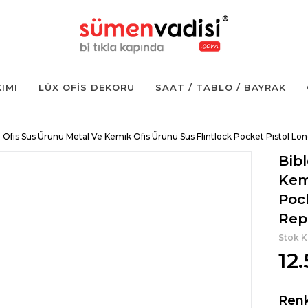
KIMI
LÜX OFIS DEKORU
SAAT / TABLO / BAYRAK
o Ofis Süs Ürünü Metal Ve Kemik Ofis Ürünü Süs Flintlock Pocket Pistol L
Bib
Kem
Poc
Rep
Stok 
12
Ren