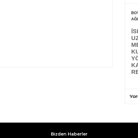
BOY
AĞI
İ
U
M
K
Y
K
R
Yor
Bizden Haberler