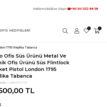
☎
Hakkımızda
|
Bize Ulaşın
|
+90 541 532 88 58
0
0
OFIS HEDIYELERI
ondon 1795 Replika Tabanca
lo Ofis Süs Ürünü Metal Ve
ik Ofis Ürünü Süs Flintlock
ket Pistol London 1795
lika Tabanca
Kodu
A28HPEZ73F
.500,00 TL
k