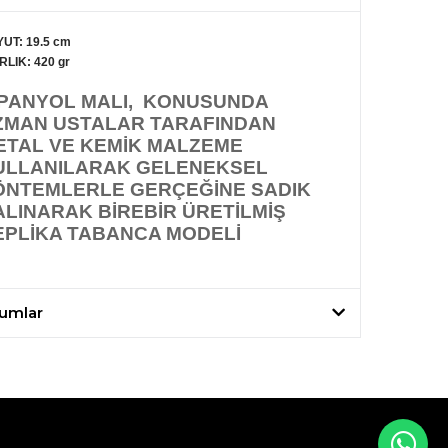
UT: 19.5 cm
RLIK: 420 gr
SPANYOL MALI, KONUSUNDA
ZMAN USTALAR TARAFINDAN
ETAL VE KEMİK MALZEME
ULLANILARAK GELENEKSEL
ÖNTEMLERLE GERÇEĞİNE SADIK
ALINARAK BİREBİR ÜRETİLMİŞ
EPLİKA TABANCA MODELİ
umlar
WH