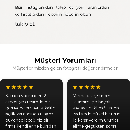
Müşteri Yorumları
Müşterilerimizden gelen fotoğraflı değerlendirmeler
★★★★★
★★★★★
Sümen vadisinden 2.
Merhabalar; sümen
alışverişim resimde ne
takımım için birçok
görüyorsanız aynısı kalite
sayfaya baktım Sümen
işçilik zamanında ulaşım
vadisinde güzel bir ürün
güvenebileceğiniz bir
ile karar verdim ürünler
firma kendilerine buradan
elime geçtikten sonra