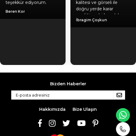
teşekkür ediyorum.
kalitesi ve görseli ile
doğru yerde karar
Beren Kor
verdiğime birkez daha
İbragim Çoşkun
emin oldum, hediyeniz
için ayrıca teşekkür
ediyorum. Gönül
rahatlığıyla herlesede
tavsiye ederim. Kaliteli
ürün, güvenilir firma, hızlı
kargo.
Bizden Haberler
Hakkımızda
Bize Ulaşın
WH