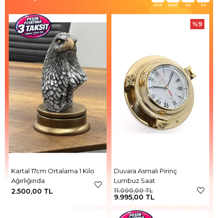
GÜN
SAAT
DK
SN
%9
Kartal 17cm Ortalama 1 Kilo
Duvara Asmalı Pirinç
Ağırlığında
Lumbuz Saat
2.500,00 TL
11.000,00 TL
9.995,00 TL