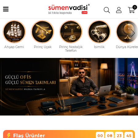
0
Ahşap Gemi
Pirinç Uçak
Pirinç Nostaljik
İsimlik
Dünya Küreler
Telefon
00
08
23
44
:
:
: