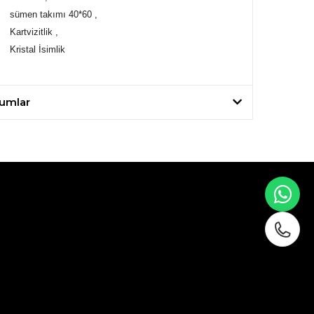
sümen takımı 40*60 ,
Kartvizitlik ,
Kristal İsimlik
umlar
WH