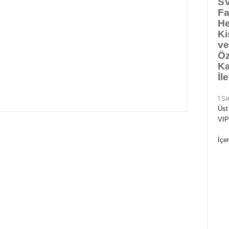
SV
Fa
He
Ki
ve
Öz
Ka
İl
1.S
Üst
VIP
İçer