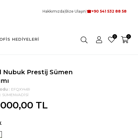
☎
Hakkımızda
|
Bize Ulaşın
|
+90 541 532 88 58
0
0
OFIS HEDIYELERI
il Nubuk Prestij Sümen
ımı
Kodu
EFQXY469
SÜMENVADİSİ
.000,00 TL
k