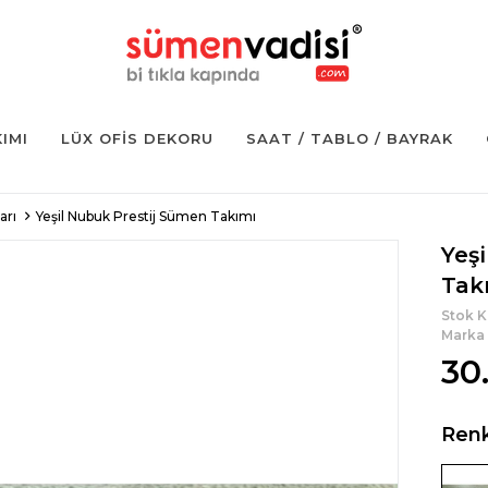
KIMI
LÜX OFIS DEKORU
SAAT / TABLO / BAYRAK
arı
Yeşil Nubuk Prestij Sümen Takımı
Yeş
Tak
Stok 
Marka
30
Ren