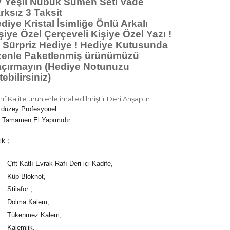
 Yeşil Nubuk Sümen Seti Vade
rksız 3 Taksit
diye Kristal İsimliğe Önlü Arkalı
şiye Özel Çerçeveli Kişiye Özel Yazı !
 Sürpriz Hediye ! Hediye Kutusunda
enle Paketlenmiş ürünümüzü
çırmayın (Hediye Notunuzu
etebilirsiniz)
ınıf Kalite ürünlerle imal edilmiştir Deri Ahşaptır
 düzey Profesyonel
 Tamamen El Yapımıdır
ik ;
Çift Katlı Evrak Rafı Deri içi Kadife,
Küp Bloknot,
Stilafor ,
Dolma Kalem,
Tükenmez Kalem,
Kalemlik,