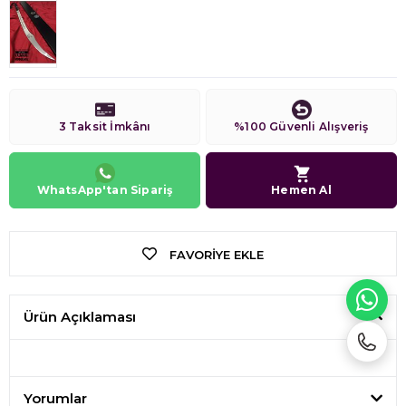
3 Taksit İmkânı
%100 Güvenli Alışveriş
WhatsApp'tan Sipariş
Hemen Al
FAVORIYE EKLE
WH
Ürün Açıklaması
Yorumlar