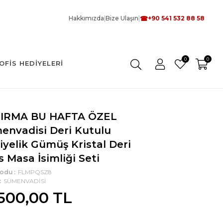
☎
Hakkımızda
|
Bize Ulaşın
|
+90 541 532 88 58
0
0
OFIS HEDIYELERI
IRMA BU HAFTA ÖZEL
envadisi Deri Kutulu
iyelik Gümüş Kristal Deri
 Masa İsimliği Seti
Kodu
FLMPQSZ8
SÜMENVADİSİ
.500,00 TL