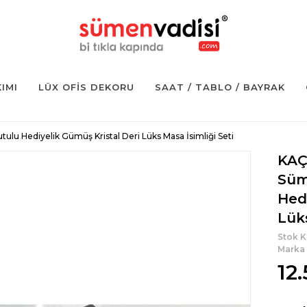
KIMI
LÜX OFIS DEKORU
SAAT / TABLO / BAYRAK
u Hediyelik Gümüş Kristal Deri Lüks Masa İsimliği Seti
KAÇ
Süm
Hed
Lüks
Stok 
Marka
12