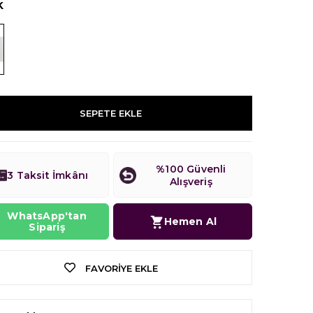
k
SEPETE EKLE
%100 Güvenli
3 Taksit İmkânı
Alışveriş
WhatsApp'tan
Hemen Al
Sipariş
FAVORIYE EKLE