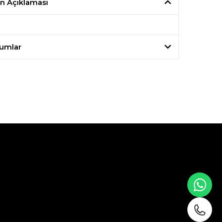
n Açıklaması
umlar
WH