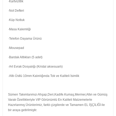
·Kartvizitlik
·Not Defteri
·Küp Notluk
·Masa Kalemliği
·Telefon Dayama Ürünü
·Mousepad
·Bardak Altlıkları (5 adet)
·A4 Evrak Dosyalığı (Kristal aksesuarlı)
·Altlı Üstlü 10mm Kalınlığında Tok ve Kaliteli İsimlik
Sümen Takımlarımızı Ahşap,Deri,Kadife.Kumaş,Mermer,Altın ve Gümüş
Varak Özellikleriyle VIP Görünümlü En Kaliteli Malzemelerle
Hazırlanmış Ürünlerimiz, farklı çizgilerde ve Tamamen EL İŞÇİLİĞİ ile
bir araya getirilmiştir.