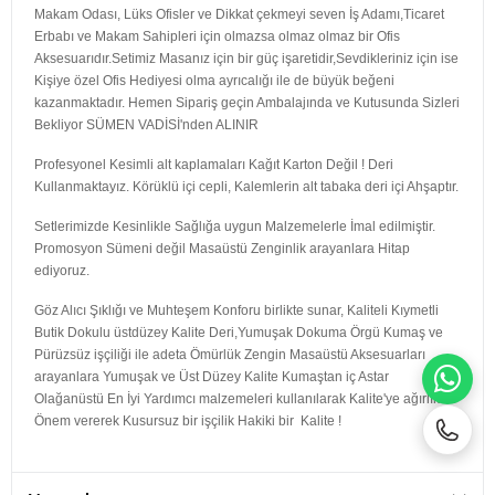
Makam Odası, Lüks Ofisler ve Dikkat çekmeyi seven İş Adamı,Ticaret
Erbabı ve Makam Sahipleri için olmazsa olmaz olmaz bir Ofis
Aksesuarıdır.Setimiz Masanız için bir güç işaretidir,Sevdikleriniz için ise
Kişiye özel Ofis Hediyesi olma ayrıcalığı ile de büyük beğeni
kazanmaktadır. Hemen Sipariş geçin Ambalajında ve Kutusunda Sizleri
Bekliyor SÜMEN VADİSİ'nden ALINIR
Profesyonel Kesimli alt kaplamaları Kağıt Karton Değil ! Deri
Kullanmaktayız. Körüklü içi cepli, Kalemlerin alt tabaka deri içi Ahşaptır.
Setlerimizde Kesinlikle Sağlığa uygun Malzemelerle İmal edilmiştir.
Promosyon Sümeni değil Masaüstü Zenginlik arayanlara Hitap
ediyoruz.
Göz Alıcı Şıklığı ve Muhteşem Konforu birlikte sunar, Kaliteli Kıymetli
Butik Dokulu üstdüzey Kalite Deri,Yumuşak Dokuma Örgü Kumaş ve
Pürüzsüz işçiliği ile adeta Ömürlük Zengin Masaüstü Aksesuarları
arayanlara Yumuşak ve Üst Düzey Kalite Kumaştan iç Astar
WH
Olağanüstü En İyi Yardımcı malzemeleri kullanılarak Kalite'ye ağırlık ve
Önem vererek Kusursuz bir işçilik Hakiki bir Kalite !