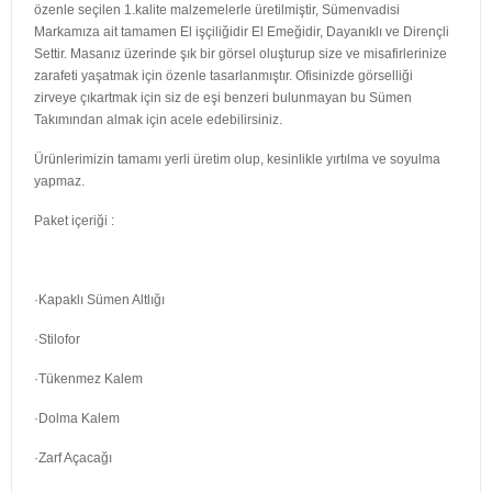
özenle seçilen 1.kalite malzemelerle üretilmiştir, Sümenvadisi
Markamıza ait tamamen El işçiliğidir El Emeğidir, Dayanıklı ve Dirençli
Settir. Masanız üzerinde şık bir görsel oluşturup size ve misafirlerinize
zarafeti yaşatmak için özenle tasarlanmıştır. Ofisinizde görselliği
zirveye çıkartmak için siz de eşi benzeri bulunmayan bu Sümen
Takımından almak için acele edebilirsiniz.
Ürünlerimizin tamamı yerli üretim olup, kesinlikle yırtılma ve soyulma
yapmaz.
Paket içeriği :
·Kapaklı Sümen Altlığı
·Stilofor
·Tükenmez Kalem
·Dolma Kalem
·Zarf Açacağı