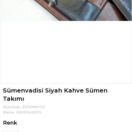
Sümenvadisi Siyah Kahve Sümen
Takımı
Stok Kodu
E57N1NPH2Z
Marka
SÜMENVADİSİ
Renk