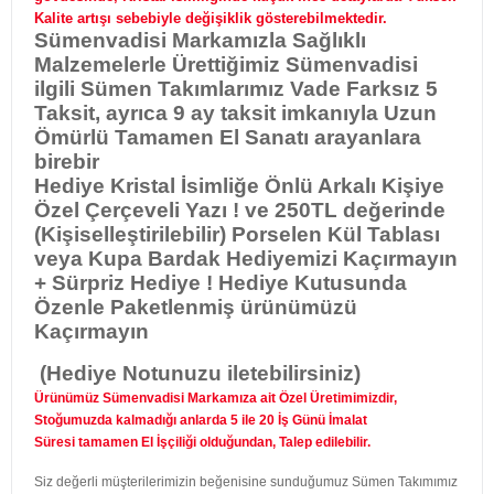
Kalite artışı sebebiyle değişiklik gösterebilmektedir.
Sümenvadisi Markamızla
Sağlıklı
Malzemelerle Ürettiğimiz Sümenvadisi
ilgili Sümen Takımlarımız Vade Farksız 5
Taksit, ayrıca 9 ay taksit imkanıyla Uzun
Ömürlü Tamamen El Sanatı arayanlara
birebir
Hediye Kristal İsimliğe Önlü Arkalı Kişiye
Özel Çerçeveli Yazı ! ve 250TL değerinde
(Kişiselleştirilebilir) Porselen Kül Tablası
veya Kupa Bardak Hediyemizi Kaçırmayın
+ Sürpriz Hediye ! Hediye Kutusunda
Özenle Paketlenmiş ürünümüzü
Kaçırmayın
(Hediye Notunuzu iletebilirsiniz)
Ürünümüz Sümenvadisi Markamıza ait Özel Üretimimizdir,
Stoğumuzda kalmadığı anlarda 5 ile 20 İş Günü İmalat
Süresi tamamen El İşçiliği olduğundan, Talep edilebilir.
Siz değerli müşterilerimizin beğenisine sunduğumuz Sümen Takımımız