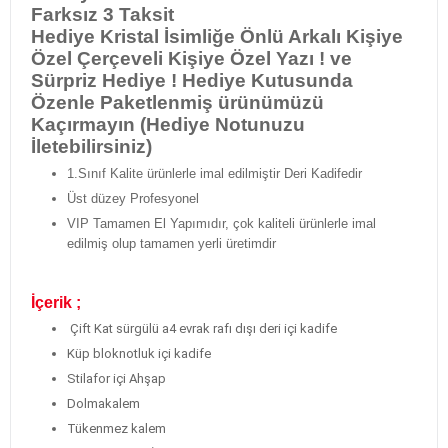
Farksız 3 Taksit
Hediye Kristal İsimliğe Önlü Arkalı Kişiye
Özel Çerçeveli Kişiye Özel Yazı ! ve
Sürpriz Hediye ! Hediye Kutusunda
Özenle Paketlenmiş ürünümüzü
Kaçırmayın (Hediye Notunuzu
İletebilirsiniz)
1.Sınıf Kalite ürünlerle imal edilmiştir Deri Kadifedir
Üst düzey Profesyonel
VIP Tamamen El Yapımıdır, çok kaliteli ürünlerle imal
edilmiş olup tamamen yerli üretimdir
İçerik ;
Çift Kat sürgülü a4 evrak rafı dışı deri içi kadife
Küp bloknotluk içi kadife
Stilafor içi Ahşap
Dolmakalem
Tükenmez kalem