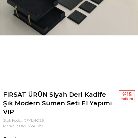
FIRSAT ÜRÜN Siyah Deri Kadife
%15
i̇ndi̇ri̇m
Şık Modern Sümen Seti El Yapımı
VIP
Stok Kodu
CFKLNQ26
Marka
SÜMENVADİSİ