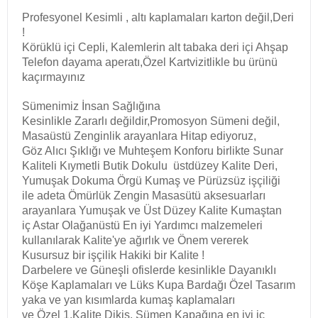
Profesyonel Kesimli , altı kaplamaları karton değil,Deri
!
Körüklü içi Cepli, Kalemlerin alt tabaka deri içi Ahşap
Telefon dayama aperatı,Özel Kartvizitlikle bu ürünü
kaçırmayınız
Sümenimiz İnsan Sağlığına
Kesinlikle Zararlı değildir,Promosyon Sümeni değil,
Masaüstü Zenginlik arayanlara Hitap ediyoruz,
Göz Alıcı Şıklığı ve Muhteşem Konforu birlikte Sunar
Kaliteli Kıymetli Butik Dokulu üstdüzey Kalite Deri,
Yumuşak Dokuma Örgü Kumaş ve Pürüzsüz işçiliği
ile adeta Ömürlük Zengin Masasütü aksesuarları
arayanlara Yumuşak ve Üst Düzey Kalite Kumaştan
iç Astar Olağanüstü En iyi Yardımcı malzemeleri
kullanılarak Kalite'ye ağırlık ve Önem vererek
Kusursuz bir işçilik Hakiki bir Kalite !
Darbelere ve Güneşli ofislerde kesinlikle Dayanıklı
Köşe Kaplamaları ve Lüks Kupa Bardağı Özel Tasarım
yaka ve yan kısımlarda kumaş kaplamaları
ve Özel 1.Kalite Dikiş, Sümen Kapağına en iyi iç