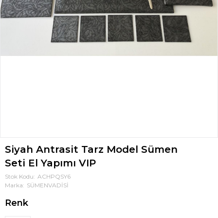
Siyah Antrasit Tarz Model Sümen
Seti El Yapımı VIP
Stok Kodu
ACHPQSY6
Marka
SÜMENVADİSİ
Renk