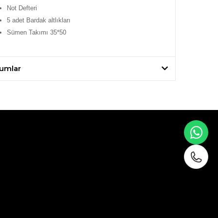
Not Defteri
5 adet Bardak altlıkları
Sümen Takımı 35*50
umlar
WH