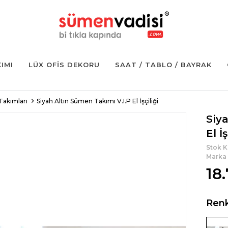
KIMI
LÜX OFIS DEKORU
SAAT / TABLO / BAYRAK
Takımları
Siyah Altın Sümen Takımı V.I.P El İşçiliği
Siya
El İş
Stok 
Marka
18
Ren