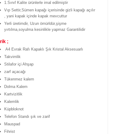
1.Sınıf Kalite ürünlerle imal edilmiştir
Vıp Settir,Sümen kapağı içerisinde gizli kapağı açılır
, yani kapak içinde kapak mevcuttur
Yerli üretimdir, Uzun ömürldür,şişme
yırtılma,soyulma kesinlikle yapmaz Garantilidir
rik ;
A4 Evrak Rafı Kapaklı Şık Kristal Aksesuarlı
Takvimlik
Stilafor içi Ahşap
zarf açacağı
Tükenmez kalem
Dolma Kalem
Kartvizitlik
Kalemlik
Küpbloknot
Telefon Standı şık ve zarif
Mauspad
Fihrist