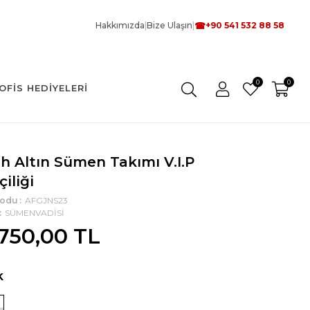
☎
Hakkımızda
|
Bize Ulaşın
|
+90 541 532 88 58
0
0
OFIS HEDIYELERI
h Altın Sümen Takımı V.I.P
çiliği
Kodu
AFGJNS23
SÜMENVADİSİ
.750,00 TL
k