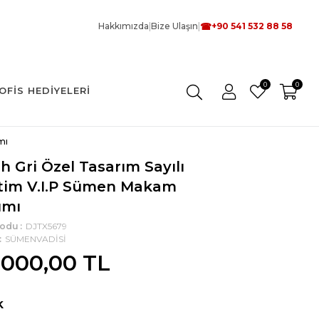
☎
Hakkımızda
|
Bize Ulaşın
|
+90 541 532 88 58
0
0
OFIS HEDIYELERI
mı
h Gri Özel Tasarım Sayılı
tim V.I.P Sümen Makam
ımı
Kodu
DJTX5679
SÜMENVADİSİ
.000,00 TL
k