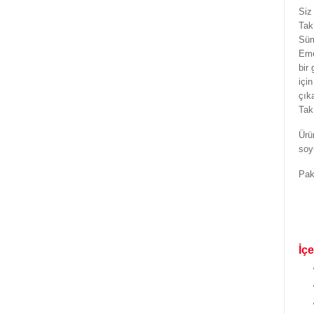
Siz
Tak
Süm
Eme
bir 
için
çık
Tak
Ürün
soy
Pake
İçe