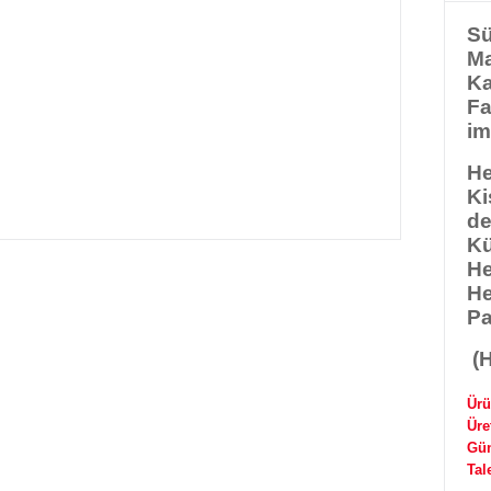
Sü
Ma
Ka
Fa
im
He
Ki
de
Kü
He
He
Pa
(H
Ürü
Üre
Gün
Tal