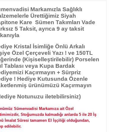
menvadisi Markamızla
Sağlıklı
lzemelerle Ürettiğimiz Siyah
pitone Kare Sümen Takımları Vade
rksız 5 Taksit, ayrıca 9 ay taksit
kanıyla
diye Kristal İsimliğe Önlü Arkalı
şiye Özel Çerçeveli Yazı ! ve 150TL
ğerinde (Kişiselleştirilebilir) Porselen
l Tablası veya Kupa Bardak
diyemizi Kaçırmayın + Sürpriz
diye ! Hediye Kutusunda Özenle
ketlenmiş ürünümüzü Kaçırmayın
ediye Notunuzu iletebilirsiniz)
nümüz Sümenvadisi Markamıza ait Özel
timimizdir, Stoğumuzda kalmadığı anlarda 5 ile 20 İş
ü İmalat Süresi tamamen El İşçiliği olduğundan,
ep edilebilir.