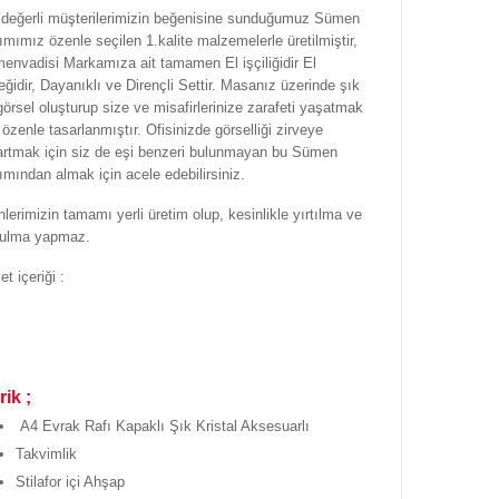
 değerli müşterilerimizin beğenisine sunduğumuz Sümen
ımımız özenle seçilen 1.kalite malzemelerle üretilmiştir,
envadisi Markamıza ait tamamen El işçiliğidir El
ğidir, Dayanıklı ve Dirençli Settir. Masanız üzerinde şık
görsel oluşturup size ve misafirlerinize zarafeti yaşatmak
 özenle tasarlanmıştır. Ofisinizde görselliği zirveye
artmak için siz de eşi benzeri bulunmayan bu Sümen
ımından almak için acele edebilirsiniz.
lerimizin tamamı yerli üretim olup, kesinlikle yırtılma ve
ulma yapmaz.
t içeriği :
rik ;
A4 Evrak Rafı Kapaklı Şık Kristal Aksesuarlı
Takvimlik
Stilafor içi Ahşap