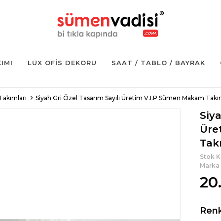
KIMI
LÜX OFIS DEKORU
SAAT / TABLO / BAYRAK
Takımları
Siyah Gri Özel Tasarım Sayılı Üretim V.I.P Sümen Makam Takı
Siya
Üre
Tak
Stok 
Marka
20
Ren