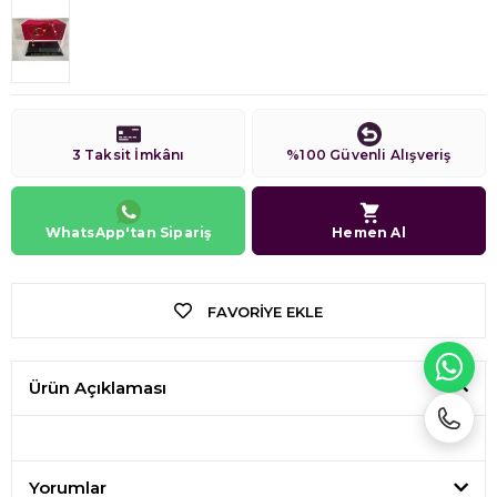
3 Taksit İmkânı
%100 Güvenli Alışveriş
WhatsApp'tan Sipariş
Hemen Al
FAVORIYE EKLE
WH
Ürün Açıklaması
Yorumlar