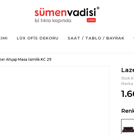
KIMI
LÜX OFIS DEKORU
SAAT / TABLO / BAYRAK
zer Ahşap Masa İsimlik KC 29
Laz
Stok 
Marka
1.
Ren