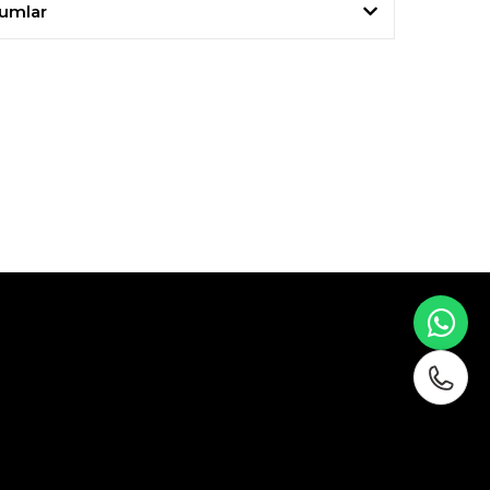
umlar
WH