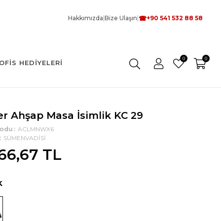
☎
Hakkımızda
|
Bize Ulaşın
|
+90 541 532 88 58
0
0
OFIS HEDIYELERI
er Ahşap Masa İsimlik KC 29
Kodu
ACLMNWX6
SÜMENVADİSİ
666,67 TL
k