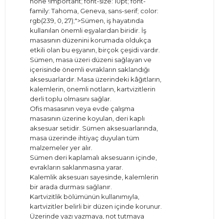
none !important; font-size: 10pt; font-
family: Tahoma, Geneva, sans-serif; color:
rgb(239, 0, 27);">Sümen, iş hayatında
kullanılan önemli eşyalardan biridir. İş
masasının düzenini korumada oldukça
etkili olan bu eşyanın, birçok çeşidi vardır.
Sümen, masa üzeri düzeni sağlayan ve
içerisinde önemli evrakların saklandığı
aksesuarlardır. Masa üzerindeki kâğıtların,
kalemlerin, önemli notların, kartvizitlerin
derli toplu olmasını sağlar.
Ofis masasının veya evde çalışma
masasının üzerine koyulan, deri kaplı
aksesuar setidir. Sümen aksesuarlarında,
masa üzerinde ihtiyaç duyulan tüm
malzemeler yer alır.
Sümen deri kaplamalı aksesuarın içinde,
evrakların saklanmasına yarar.
Kalemlik aksesuarı sayesinde, kalemlerin
bir arada durması sağlanır.
Kartvizitlik bölümünün kullanımıyla,
kartvizitler belirli bir düzen içinde korunur.
Üzerinde yazı yazmaya, not tutmaya