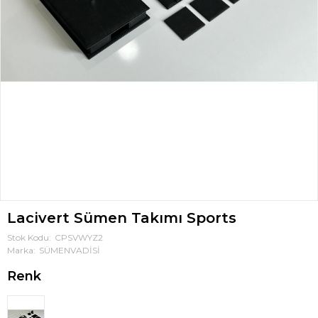
Lacivert Sümen Takımı Sports
Stok Kodu
CPSVWYZ2
Marka
SÜMENVADİSİ
Renk