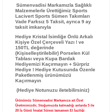
Sümenvadisi Markamızla
Sağlıklı
Malzemelerle Ürettiğimiz Sports
Lacivert Sports Sümen Takımları
Vade Farksız 5 Taksit, ayrıca 9 ay
taksit imkanıyla
Hediye Kristal İsimliğe Önlü Arkalı
Kişiye Özel Çerçeveli Yazı ! ve
150TL değerinde
(Kişiselleştirilebilir) Porselen Kül
Tablası veya Kupa Bardak
Hediyemizi Kaçırmayın + Sürpriz
Hediye ! Hediye Kutusunda Özenle
Paketlenmiş ürünümüzü
Kaçırmayın
(Hediye Notunuzu iletebilirsiniz)
Ürünümüz Sümenvadisi Markamıza ait Özel
Üretimimizdir, Stoğumuzda kalmadığı anlarda 5 ile
20 İş Günü İmalat Süresi tamamen El İşçiliği