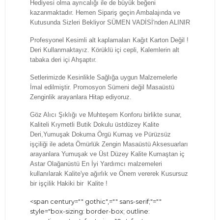
Hediyesi olma ayrıcalığı ile de büyük beğeni
kazanmaktadır. Hemen Sipariş geçin Ambalajında ve
Kutusunda Sizleri Bekliyor SÜMEN VADİSİ'nden ALINIR
Profesyonel Kesimli alt kaplamaları Kağıt Karton Değil !
Deri Kullanmaktayız. Körüklü içi cepli, Kalemlerin alt
tabaka deri içi Ahşaptır.
Setlerimizde Kesinlikle Sağlığa uygun Malzemelerle
İmal edilmiştir. Promosyon Sümeni değil Masaüstü
Zenginlik arayanlara Hitap ediyoruz.
Göz Alıcı Şıklığı ve Muhteşem Konforu birlikte sunar,
Kaliteli Kıymetli Butik Dokulu üstdüzey Kalite
Deri,Yumuşak Dokuma Örgü Kumaş ve Pürüzsüz
işçiliği ile adeta Ömürlük Zengin Masaüstü Aksesuarları
arayanlara Yumuşak ve Üst Düzey Kalite Kumaştan iç
Astar Olağanüstü En İyi Yardımcı malzemeleri
kullanılarak Kalite'ye ağırlık ve Önem vererek Kusursuz
bir işçilik Hakiki bir Kalite !
<span century="" gothic",="" sans-serif;"=""
style="box-sizing: border-box; outline: