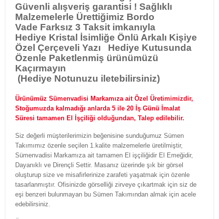
Güvenli alışveriş garantisi ! Sağlıklı
Malzemelerle Ürettiğimiz Bordo
Vade Farksız 3 Taksit imkanıyla
Hediye Kristal İsimliğe Önlü Arkalı Kişiye
Özel Çerçeveli Yazı Hediye Kutusunda
Özenle Paketlenmiş ürünümüzü
Kaçırmayın
(Hediye Notunuzu iletebilirsiniz)
Ürünümüz Sümenvadisi Markamıza ait Özel Üretimimizdir,
Stoğumuzda kalmadığı anlarda 5 ile 20 İş Günü İmalat
Süresi tamamen El İşçiliği olduğundan, Talep edilebilir.
Siz değerli müşterilerimizin beğenisine sunduğumuz Sümen
Takımımız özenle seçilen 1.kalite malzemelerle üretilmiştir,
Sümenvadisi Markamıza ait tamamen El işçiliğidir El Emeğidir,
Dayanıklı ve Dirençli Settir. Masanız üzerinde şık bir görsel
oluşturup size ve misafirlerinize zarafeti yaşatmak için özenle
tasarlanmıştır. Ofisinizde görselliği zirveye çıkartmak için siz de
eşi benzeri bulunmayan bu Sümen Takımından almak için acele
edebilirsiniz.