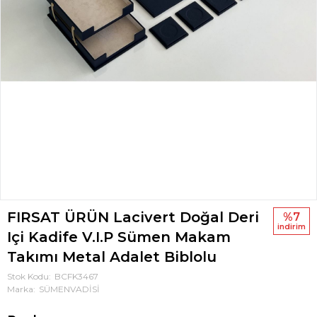
FIRSAT ÜRÜN Lacivert Doğal Deri
%7
i̇ndi̇ri̇m
Içi Kadife V.I.P Sümen Makam
Takımı Metal Adalet Biblolu
Stok Kodu
BCFK3467
Marka
SÜMENVADİSİ