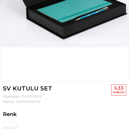
SV KUTULU SET
%33
i̇ndi̇ri̇m
Stok Kodu
DLRSVWY5
Marka
SÜMENVADİSİ
Renk