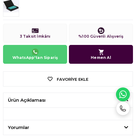
3 Taksit İmkânı
%100 Güvenli Alışveriş
WhatsApp'tan Sipariş
Hemen Al
FAVORIYE EKLE
WH
Ürün Açıklaması
Yorumlar