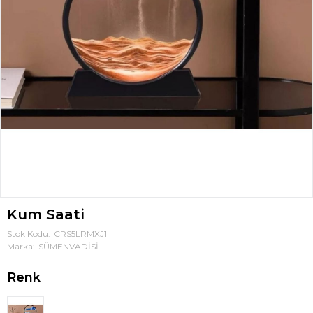
Kum Saati
Stok Kodu
CRS5LRMXJ1
Marka
SÜMENVADİSİ
Renk