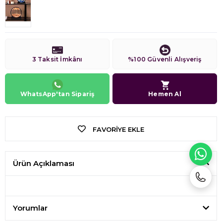
3 Taksit İmkânı
%100 Güvenli Alışveriş
WhatsApp'tan Sipariş
Hemen Al
FAVORIYE EKLE
WH
Ürün Açıklaması
Yorumlar