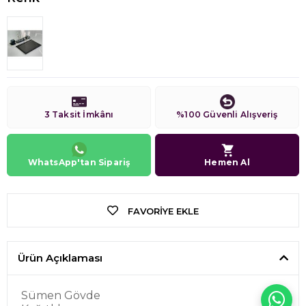
3 Taksit İmkânı
%100 Güvenli Alışveriş
WhatsApp'tan Sipariş
Hemen Al
FAVORIYE EKLE
Ürün Açıklaması
Sümen Gövde
WH