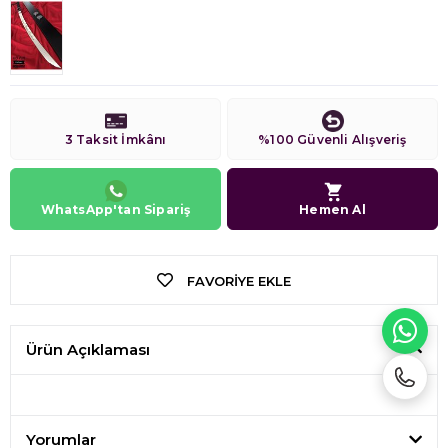
3 Taksit İmkânı
%100 Güvenli Alışveriş
WhatsApp'tan Sipariş
Hemen Al
FAVORIYE EKLE
WH
Ürün Açıklaması
Yorumlar