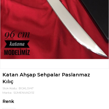
Katan Ahşap Sehpalar Paslanmaz
Kılıç
Stok Kodu
BGKLSY47
Marka
SÜMENVADİSİ
Renk