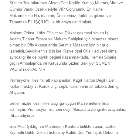
Sümen Takımlarımızı Ahşap,Deri,Kadife.Kumaş,Mermer,Altın ve
Gümüş Varak Özellikleriyle VIP Görünümlü En Kaliteli
Malzemelerle Hazırlanmış Ürünlerimiz, farklı çizgilerde ve
Tamamen EL İŞÇİLİĞİ ile bir araya getirilmiştir.
Makam Odası, Lüks Ofisler ve Dikkat çekmeyi seven İş
Adamı,Ticaret Erbabı ve Makam Sahipleri için olmazsa olmaz
olmaz bir Ofis Aksesuarıdır.Setimiz Masanız için bir güç
işaretidir,Sevdikleriniz için ise Kişiye özel Ofis Hediyesi olma
ayrıcalığı ile de büyük beğeni kazanmaktadır. Hemen Sipariş
geçin Ambalajında ve Kutusunda Sizleri Bekliyor SÜMEN
VADİSİ'nden ALINIR
Profesyonel Kesimli alt kaplamaları Kağıt Karton Değil ! Deri
Kullanmaktayız. Körüklü içi cepli, Kalemlerin alt tabaka deri içi
Ahşaptır.
Setlerimizde Kesinlikle Sağlığa uygun Malzemelerle İmal
edilmiştir. Promosyon Sümeni değil Masaüstü Zenginlik arayanlara
Hitap ediyoruz.
Göz Alıcı Şıklığı ve Muhteşem Konforu birlikte sunar, Kaliteli
Kıymetli Butik Dokulu üstdüzey Kalite Deri,Yumuşak Dokuma