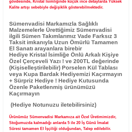
gövdesinde, Kristal İsimliğinde küçük ince detaylarda Yüksek
Kalite artışı sebebiyle değişiklik gösterebilmektedir.
Sümenvadisi Markamızla
Sağlıklı
Malzemelerle Ürettiğimiz Sümenvadisi
ilgili Sümen Takımlarımız Vade Farksız 3
Taksit imkanıyla Uzun Ömürlü Tamamen
El Sanatı arayanlara birebir
Hediye Kristal İsimliğe Önlü Arkalı Kişiye
Özel Çerçeveli Yazı ! ve 200TL değerinde
(Kişiselleştirilebilir) Porselen Kül Tablası
veya Kupa Bardak Hediyemizi Kaçırmayın
+ Sürpriz Hediye ! Hediye Kutusunda
Özenle Paketlenmiş ürünümüzü
Kaçırmayın
(Hediye Notunuzu iletebilirsiniz)
Ürünümüz Sümenvadisi Markamıza ait Özel Üretimimizdir,
Stoğumuzda kalmadığı anlarda 5 ile 20 İş Günü İmalat
Süresi tamamen El İşçiliği olduğundan, Talep edilebilir.