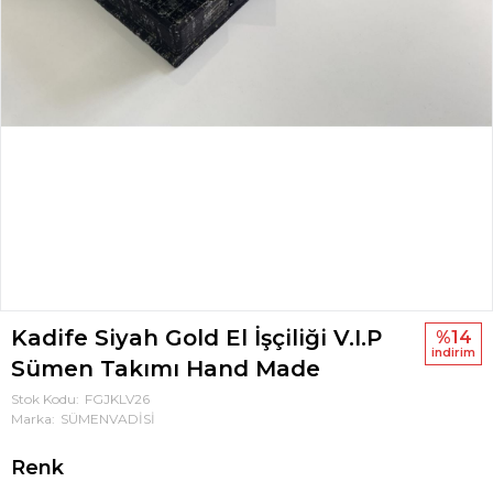
Kadife Siyah Gold El İşçiliği V.I.P
%14
i̇ndi̇ri̇m
Sümen Takımı Hand Made
Stok Kodu
FGJKLV26
Marka
SÜMENVADİSİ
Renk