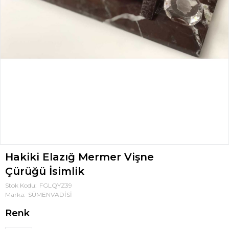
Hakiki Elazığ Mermer Vişne
Çürüğü İsimlik
Stok Kodu
FGLQYZ39
Marka
SÜMENVADİSİ
Renk