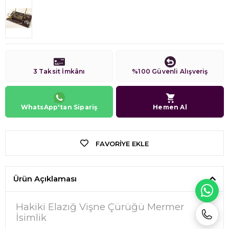
3 Taksit İmkânı
%100 Güvenli Alışveriş
WhatsApp'tan Sipariş
Hemen Al
FAVORIYE EKLE
Ürün Açıklaması
WH
Hakiki Elazığ Vişne Çürüğü Mermer
İsimlik