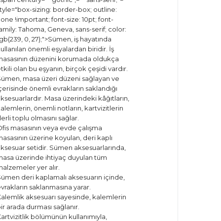
tyle="box-sizing: border-box; outline:
one !important; font-size: 10pt; font-
amily: Tahoma, Geneva, sans-serif; color:
gb(239, 0, 27);">Sümen, iş hayatında
ullanılan önemli eşyalardan biridir. İş
asasının düzenini korumada oldukça
tkili olan bu eşyanın, birçok çeşidi vardır.
ümen, masa üzeri düzeni sağlayan ve
çerisinde önemli evrakların saklandığı
ksesuarlardır. Masa üzerindeki kâğıtların,
alemlerin, önemli notların, kartvizitlerin
erli toplu olmasını sağlar.
fis masasının veya evde çalışma
asasının üzerine koyulan, deri kaplı
ksesuar setidir. Sümen aksesuarlarında,
asa üzerinde ihtiyaç duyulan tüm
alzemeler yer alır.
ümen deri kaplamalı aksesuarın içinde,
vrakların saklanmasına yarar.
alemlik aksesuarı sayesinde, kalemlerin
ir arada durması sağlanır.
artvizitlik bölümünün kullanımıyla,