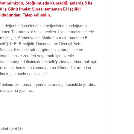
retimimizdir, Stoğumuzda kalmadığı anlarda 5 ile
0 İş Günü İmalat Süresi tamamen El İşçiliği
lduğundan, Talep edilebilir.
iz değerli müşterilerimizin beğenisine sunduğumuz
ümen Takımımız özenle seçilen 1.kalite malzemelerle
retilmiştir, Sümenvadisi Markamıza ait tamamen El
şçiliğidir El Emeğidir, Dayanıklı ve Dirençli Settir.
asanız üzerinde şık bir görsel oluşturup size ve
isafirlerinize zarafeti yaşatmak için özenle
asarlanmıştır. Ofisinizde görselliği zirveye çıkartmak için
iz de eşi benzeri bulunmayan bu Sümen Takımından
lmak için acele edebilirsiniz.
rünlerimizin tamamı yerli üretim olup, kesinlikle yırtılma
e soyulma yapmaz.
aket içeriği :