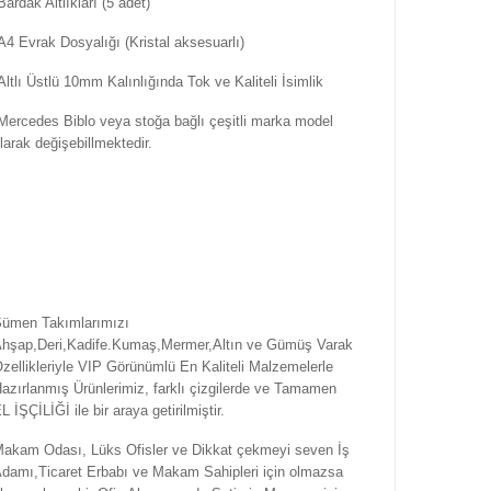
Bardak Altlıkları (5 adet)
A4 Evrak Dosyalığı (Kristal aksesuarlı)
Altlı Üstlü 10mm Kalınlığında Tok ve Kaliteli İsimlik
Mercedes Biblo veya stoğa bağlı çeşitli marka model
larak değişebillmektedir.
ümen Takımlarımızı
hşap,Deri,Kadife.Kumaş,Mermer,Altın ve Gümüş Varak
zellikleriyle VIP Görünümlü En Kaliteli Malzemelerle
azırlanmış Ürünlerimiz, farklı çizgilerde ve Tamamen
L İŞÇİLİĞİ ile bir araya getirilmiştir.
akam Odası, Lüks Ofisler ve Dikkat çekmeyi seven İş
damı,Ticaret Erbabı ve Makam Sahipleri için olmazsa