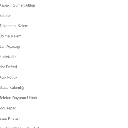
Kapaklı Sümen Altlığı
Stilofor
Tükenmez Kalem
Dolma Kalem
Zarf Açacağı
Kartvizitlik
Not Defteri
Küp Notluk
Masa Kalemliği
Telefon Dayama Ürünü
Mousepad
Saat Kristalli