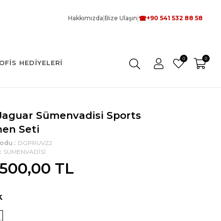
☎
Hakkımızda
|
Bize Ulaşın
|
+90 541 532 88 58
0
0
OFIS HEDIYELERI
 Jaguar Sümenvadisi Sports
en Seti
Kodu
DGPRUVZ2
SÜMENVADİSİ
.500,00 TL
k