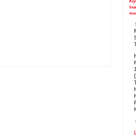
Kıy
lis
mod
Ü