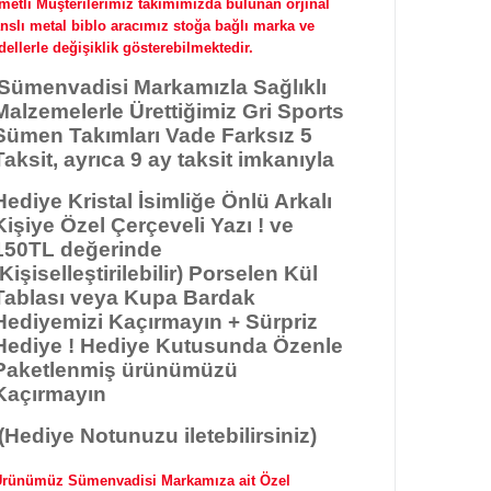
metli Müşterilerimiz takımımızda bulunan orjinal
anslı metal biblo aracımız stoğa bağlı marka ve
ellerle değişiklik gösterebilmektedir.
Sümenvadisi Markamızla
Sağlıklı
Malzemelerle Ürettiğimiz Gri Sports
Sümen Takımları Vade Farksız 5
Taksit, ayrıca 9 ay taksit imkanıyla
Hediye Kristal İsimliğe Önlü Arkalı
Kişiye Özel Çerçeveli Yazı ! ve
150TL değerinde
(Kişiselleştirilebilir) Porselen Kül
Tablası veya Kupa Bardak
Hediyemizi Kaçırmayın + Sürpriz
Hediye ! Hediye Kutusunda Özenle
Paketlenmiş ürünümüzü
Kaçırmayın
(Hediye Notunuzu iletebilirsiniz)
rünümüz Sümenvadisi Markamıza ait Özel