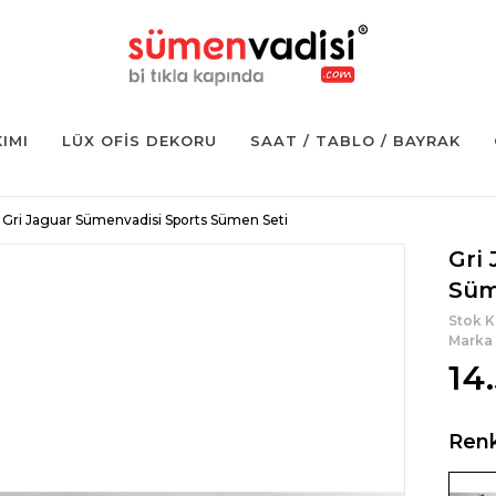
KIMI
LÜX OFIS DEKORU
SAAT / TABLO / BAYRAK
Gri Jaguar Sümenvadisi Sports Sümen Seti
Gri
Süm
Stok 
Marka
14
Ren