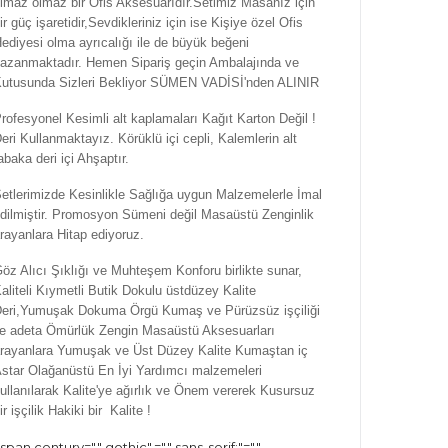
lmaz olmaz bir Ofis Aksesuarıdır.Setimiz Masanız için
ir güç işaretidir,Sevdikleriniz için ise Kişiye özel Ofis
ediyesi olma ayrıcalığı ile de büyük beğeni
azanmaktadır. Hemen Sipariş geçin Ambalajında ve
utusunda Sizleri Bekliyor SÜMEN VADİSİ'nden ALINIR
rofesyonel Kesimli alt kaplamaları Kağıt Karton Değil !
eri Kullanmaktayız. Körüklü içi cepli, Kalemlerin alt
abaka deri içi Ahşaptır.
etlerimizde Kesinlikle Sağlığa uygun Malzemelerle İmal
dilmiştir. Promosyon Sümeni değil Masaüstü Zenginlik
rayanlara Hitap ediyoruz.
öz Alıcı Şıklığı ve Muhteşem Konforu birlikte sunar,
aliteli Kıymetli Butik Dokulu üstdüzey Kalite
eri,Yumuşak Dokuma Örgü Kumaş ve Pürüzsüz işçiliği
le adeta Ömürlük Zengin Masaüstü Aksesuarları
rayanlara Yumuşak ve Üst Düzey Kalite Kumaştan iç
star Olağanüstü En İyi Yardımcı malzemeleri
ullanılarak Kalite'ye ağırlık ve Önem vererek Kusursuz
ir işçilik Hakiki bir Kalite !
span century="" gothic",="" sans-serif;"=""