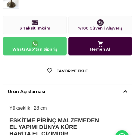
3 Taksit İmkânı
%100 Güvenli Alışveriş
WhatsApp'tan Sipariş
Hemen Al
FAVORIYE EKLE
Ürün Açıklaması
Yükseklik : 28 cm
ESKİTME PİRİNÇ MALZEMEDEN
EL YAPIMI DÜNYA KÜRE
HARİTA EL ÇİZİMİDİR.