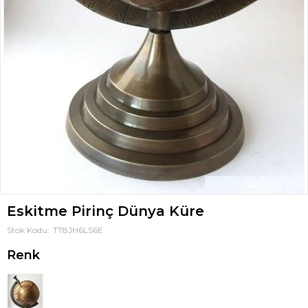
Eskitme Pirinç Dünya Küre
Stok Kodu
TT8JH6LS6E
Renk