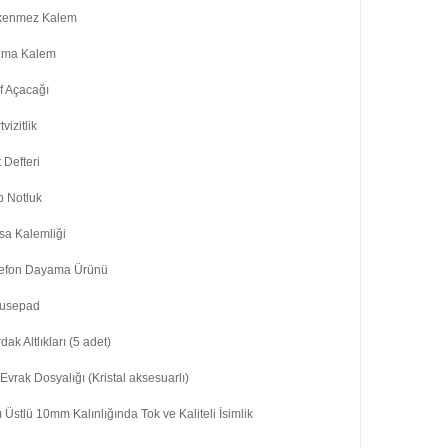
kenmez Kalem
lma Kalem
f Açacağı
tvizitlik
 Defteri
p Notluk
sa Kalemliği
lefon Dayama Ürünü
usepad
dak Altlıkları (5 adet)
Evrak Dosyalığı (Kristal aksesuarlı)
lı Üstlü 10mm Kalınlığında Tok ve Kaliteli İsimlik