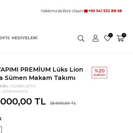
☎
Hakkımızda
|
Bize Ulaşın
|
+90 541 532 88 58
0
0
OFIS HEDIYELERI
YAPIMI PREMİUM Lüks Lion
%20
i̇ndi̇ri̇m
a Sümen Makam Takımı
Kodu
SQ2BKUQ7KS
SÜMENVADİSİ
.000,00 TL
25.000,00 TL
k