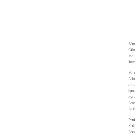
Süm
Gümü
Malz
Tama
Mak
Ada
olma
işar
ayrı
Amb
ALI
Prof
Kull
Ahşa