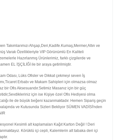
en Takımlarımızı Ahşap,Deri,Kadife.Kumaş,Mermer,Altın ve
ş Varak Özellikleriyle VIP Görünümlü En Kaliteli
emelerle Hazırlanmış Ürünlerimiz, farklı çizgilerde ve
men EL İŞÇİLİĞİ ile bir araya getirilmiştir.
am Odası, Lüks Ofisler ve Dikkat çekmeyi seven İş
mı,Ticaret Erbabı ve Makam Sahipleri için olmazsa olmaz
z bir Ofis Aksesuarıdır.Setimiz Masanız için bir güç
etidir,Sevdikleriniz için ise Kişiye özel Ofis Hediyesi olma
calığı ile de büyük beğeni kazanmaktadır. Hemen Sipariş geçin
alajında ve Kutusunda Sizleri Bekliyor SÜMEN VADİSİ'nden
NIR
esyonel Kesimli alt kaplamaları Kağıt Karton Değil ! Deri
anmaktayız. Körüklü içi cepli, Kalemlerin alt tabaka deri içi
ptır.