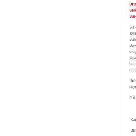
Ürü
Sto
Süre
Siz
Takı
Süme
Daya
oluş
tasa
ben
edeb
Ürün
soy
Pake
·Kap
·Sti