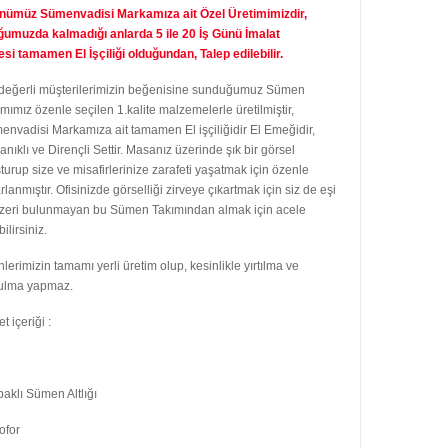
nümüz Sümenvadisi Markamıza ait Özel Üretimimizdir,
ğumuzda kalmadığı anlarda 5 ile 20 İş Günü İmalat
si tamamen El İşçiliği olduğundan, Talep edilebilir.
 değerli müşterilerimizin beğenisine sunduğumuz Sümen
mımız özenle seçilen 1.kalite malzemelerle üretilmiştir,
nvadisi Markamıza ait tamamen El işçiliğidir El Emeğidir,
nıklı ve Dirençli Settir. Masanız üzerinde şık bir görsel
turup size ve misafirlerinize zarafeti yaşatmak için özenle
rlanmıştır. Ofisinizde görselliği zirveye çıkartmak için siz de eşi
zeri bulunmayan bu Sümen Takımından almak için acele
ilirsiniz.
lerimizin tamamı yerli üretim olup, kesinlikle yırtılma ve
ulma yapmaz.
t içeriği :
aklı Sümen Altlığı
lofor