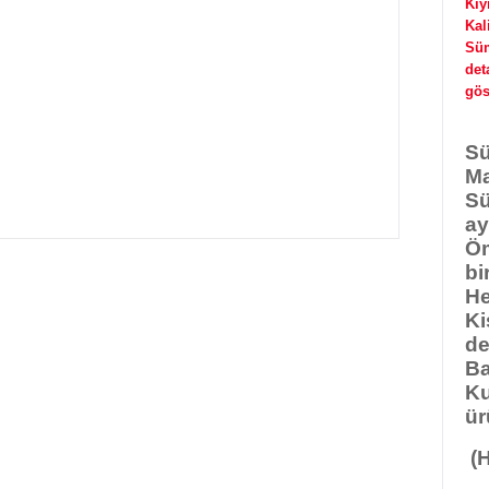
Kıy
Kal
Süm
det
gös
Sü
Ma
Sü
ay
Öm
bi
He
Ki
de
Ba
Ku
ür
(H