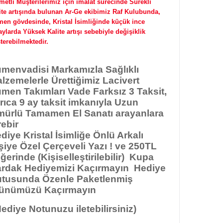
metli Müşterilerimiz için imalat sürecinde Sürekli
ite artışında bulunan Ar-Ge ekibimiz Raf Kulubunda,
en gövdesinde, Kristal İsimliğinde küçük ince
aylarda Yüksek Kalite artışı sebebiyle değişiklik
terebilmektedir.
menvadisi Markamızla
Sağlıklı
lzemelerle Ürettiğimiz Lacivert
men Takımları Vade Farksız 3 Taksit,
rıca 9 ay taksit imkanıyla Uzun
ürlü Tamamen El Sanatı arayanlara
rebir
diye Kristal İsimliğe Önlü Arkalı
şiye Özel Çerçeveli Yazı ! ve 250TL
ğerinde (Kişiselleştirilebilir) Kupa
rdak Hediyemizi Kaçırmayın Hediye
tusunda Özenle Paketlenmiş
ünümüzü Kaçırmayın
ediye Notunuzu iletebilirsiniz)