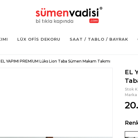
KIMI
LÜX OFIS DEKORU
SAAT / TABLO / BAYRAK
EL YAPIMI PREMİUM Lüks Lion Taba Sümen Makam Takımı
EL 
Tab
Stok 
Marka
20
Ren