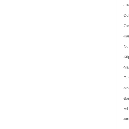
·Tü
·Do
·Zar
·Kar
·Not
·Kü
·Ma
·Te
·Mo
·Bar
·A4 
·Alt