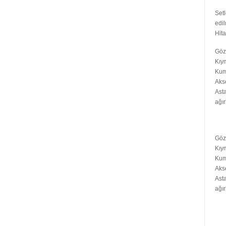
Setl
edi
Hita
Göz 
Kıy
Kum
Aks
Asta
ağır
Göz 
Kıy
Kum
Aks
Asta
ağır