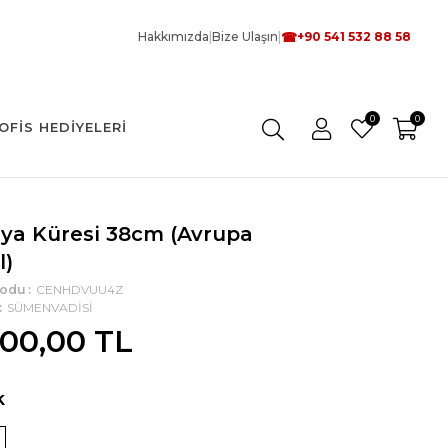
☎
Hakkımızda
|
Bize Ulaşın
|
+90 541 532 88 58
0
0
OFIS HEDIYELERI
ya Küresi 38cm (Avrupa
l)
Kodu
CENHDVUU4Z
SÜMENVADİSİ
500,00 TL
k