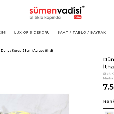
KIMI
LÜX OFIS DEKORU
SAAT / TABLO / BAYRAK
Dünya Küresi 38cm (Avrupa İthal)
Dün
İtha
Stok 
Marka
7.
Ren