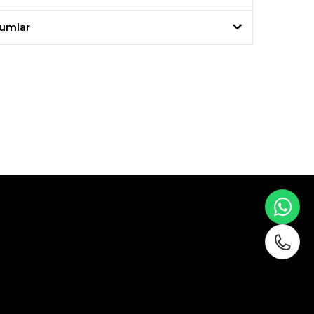
umlar
WH