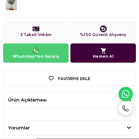
3 Taksit İmkânı
%100 Güvenli Alışveriş
WhatsApp'tan Sipariş
Hemen Al
FAVORIYE EKLE
WH
Ürün Açıklaması
Yorumlar