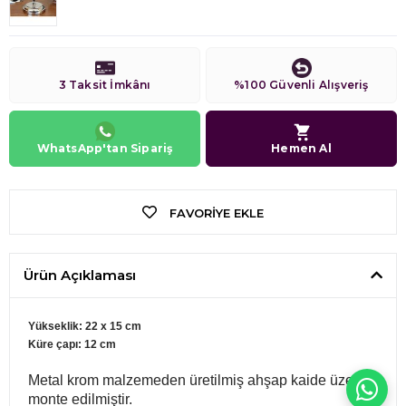
3 Taksit İmkânı
%100 Güvenli Alışveriş
WhatsApp'tan Sipariş
Hemen Al
FAVORIYE EKLE
Ürün Açıklaması
Yükseklik: 22 x 15 cm
Küre çapı: 12 cm
Metal krom malzemeden üretilmiş ahşap kaide üzerine
WH
monte edilmiştir.