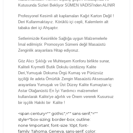
Kutusunda Sizleri Bekliyor SÜMEN VADİSİ'nden ALINIR
Profesyonel Kesimli alt kaplamaları Kağıt Karton Değil !
Deri Kullanmaktayız. Körüklü içi cepli, Kalemlerin alt
tabaka deri içi Ahşaptır.
Setlerimizde Kesinlikle Sağlığa uygun Malzemelerle
İmal edilmiştir. Promosyon Sümeni değil Masaüstü
Zenginlik arayanlara Hitap ediyoruz.
Göz Alıcı Şıklığı ve Muhteşem Konforu birlikte sunar,
Kaliteli Kıymetli Butik Dokulu üstdüzey Kalite
Deri,Yumuşak Dokuma Örgü Kumaş ve Pürüzsüz
işçiliği ile adeta Ömürlük Zengin Masaüstü Aksesuarları
arayanlara Yumuşak ve Üst Düzey Kalite Kumaştan iç
Astar Olağanüstü En İyi Yardımcı malzemeleri
kullanılarak Kalite'ye ağırlık ve Önem vererek Kusursuz
bir işçilik Hakiki bir Kalite !
<span century="" gothic",="" sans-serif;"=""
style="box-sizing: border-box; outline:
none !important; font-size: 10pt; font-
family: Tahoma, Geneva, sans-serif; color: