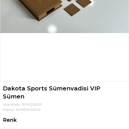
Dakota Sports Sümenvadisi VIP
Sümen
Stok Kodu
EFHQSW25
Marka
SÜMENVADİSİ
Renk