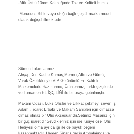
·Altlı Üstlü 10mm Kalınlığında Tok ve Kaliteli İsimlik
·Mercedes Biblo veya stoğa bağlı çeşitli marka model
olarak değişebillmektedir.
Sümen Takımlarımızı
Ahşap,Deri,Kadife.Kumaş,Mermer,Altın ve Gümüş
Varak Özellikleriyle VIP Görünümlü En Kaliteli
Malzemelerle Hazırlanmış Ürünlerimiz, farklı çizgilerde
ve Tamamen EL İŞÇİLİĞİ ile bir araya getirilmiştir.
Makam Odası, Lüks Ofisler ve Dikkat çekmeyi seven İş
Adamı,Ticaret Erbabı ve Makam Sahipleri için olmazsa
olmaz olmaz bir Ofis Aksesuarıdır.Setimiz Masanız için
bir güç işaretidir,Sevdikleriniz için ise Kişiye özel Ofis
Hediyesi olma ayrıcalığı ile de büyük beğeni
kazanmaktadır. Hemen Sipariş geçin Ambalajında ve