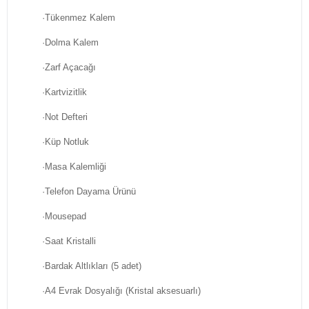
·Tükenmez Kalem
·Dolma Kalem
·Zarf Açacağı
·Kartvizitlik
·Not Defteri
·Küp Notluk
·Masa Kalemliği
·Telefon Dayama Ürünü
·Mousepad
·Saat Kristalli
·Bardak Altlıkları (5 adet)
·A4 Evrak Dosyalığı (Kristal aksesuarlı)