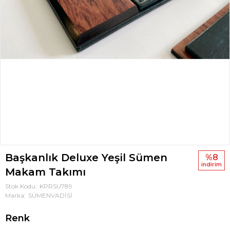
Başkanlık Deluxe Yeşil Sümen
%8
i̇ndi̇ri̇m
Makam Takımı
Stok Kodu
KPRSU789
Marka
SÜMENVADİSİ
Renk