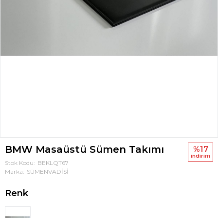
BMW Masaüstü Sümen Takımı
%17
i̇ndi̇ri̇m
Stok Kodu
BEKLQT67
Marka
SÜMENVADİSİ
Renk