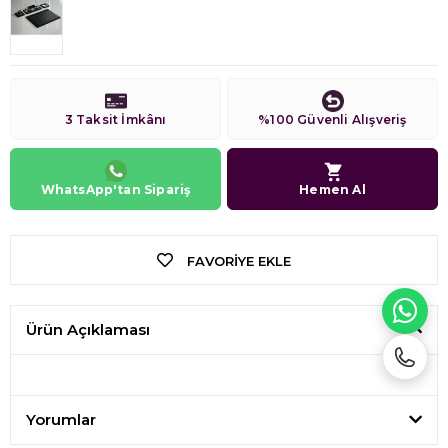
3 Taksit İmkânı
%100 Güvenli Alışveriş
WhatsApp'tan Sipariş
Hemen Al
FAVORIYE EKLE
WH
Ürün Açıklaması
Yorumlar